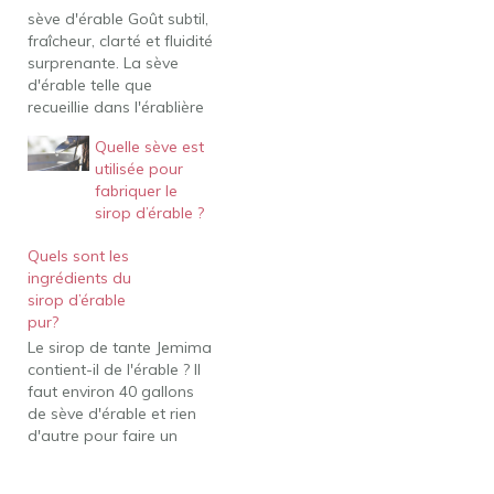
sève d'érable Goût subtil,
fraîcheur, clarté et fluidité
surprenante. La sève
d'érable telle que
recueillie dans l'érablière
elle-même... Je suis sûr
Quelle sève est
que quand tu étais jeune,
utilisée pour
comme moi, tu étais
fabriquer le
accro à la culpabilité de
sirop d’érable ?
goûter secrètement la
sève d'érable qui s'était
Quels sont les
accumulée dans ta
ingrédients du
chaudière.Bonne
sirop d’érable
nouvelle, on peut
pur?
maintenant…
Le sirop de tante Jemima
contient-il de l'érable ? Il
faut environ 40 gallons
de sève d'érable et rien
d'autre pour faire un
gallon de vrai sirop
d'érable. En revanche, les