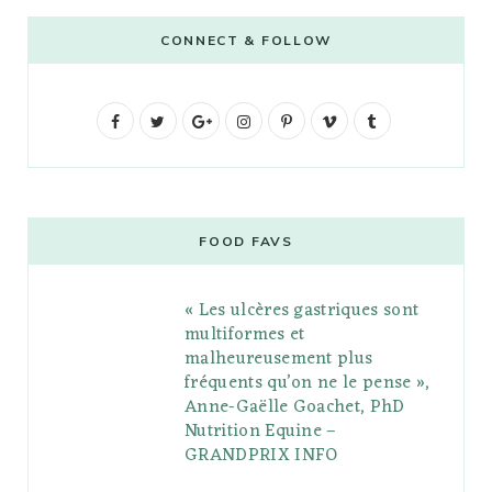
CONNECT & FOLLOW
F
T
G
I
P
V
T
a
w
o
n
i
i
u
c
i
o
s
n
m
m
e
t
g
t
t
e
b
FOOD FAVS
b
t
l
a
e
o
l
« Les ulcères gastriques sont
o
e
e
g
r
r
multiformes et
o
r
P
r
e
malheureusement plus
fréquents qu’on ne le pense »,
k
l
a
s
Anne-Gaëlle Goachet, PhD
u
m
t
Nutrition Equine –
GRANDPRIX INFO
s