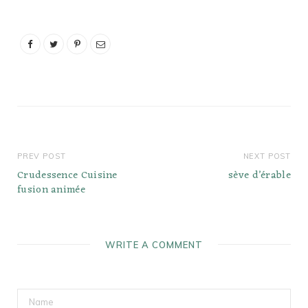
trucs artificiels pensent
que tante Jemima et
Mme Butterworth sont
principalement du sirop
de maïs. Le faux sirop
d'érable…
PREV POST
NEXT POST
Crudessence Cuisine
sève d’érable
fusion animée
WRITE A COMMENT