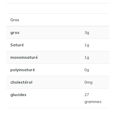
Gros
gros
3g
Saturé
1g
monoinsaturé
1g
polyinsaturé
0g
cholestérol
0mg
glucides
27
grammes