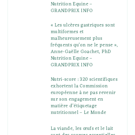
u
m
t
Nutrition Equine –
GRANDPRIX INFO
s
« Les ulcères gastriques sont
multiformes et
malheureusement plus
fréquents qu’on ne le pense »,
Anne-Gaëlle Goachet, PhD
Nutrition Equine –
GRANDPRIX INFO
Nutri-score : 320 scientifiques
exhortent la Commission
européenne à ne pas revenir
sur son engagement en
matière d’étiquetage
nutritionnel – Le Monde
La viande, les œufs et le lait