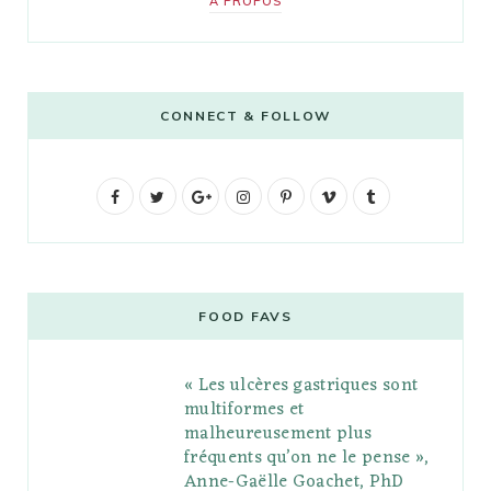
A PROPOS
CONNECT & FOLLOW
F
T
G
I
P
V
T
a
w
o
n
i
i
u
c
i
o
s
n
m
m
e
t
g
t
t
e
b
FOOD FAVS
b
t
l
a
e
o
l
« Les ulcères gastriques sont
o
e
e
g
r
r
multiformes et
o
r
P
r
e
malheureusement plus
fréquents qu’on ne le pense »,
k
l
a
s
Anne-Gaëlle Goachet, PhD