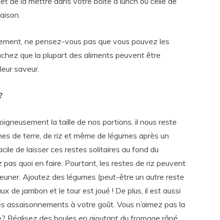
et de la mettre dans votre boîte à lunch ou celle de
aison.
gnement, ne pensez-vous pas que vous pouvez les
achez que la plupart des aliments peuvent être
leur saveur.
?
igneusement la taille de nos portions, il nous reste
es de terre, de riz et même de légumes après un
cile de laisser ces restes solitaires au fond du
pas quoi en faire. Pourtant, les restes de riz peuvent
jeuner. Ajoutez des légumes (peut-être un autre reste
 de jambon et le tour est joué ! De plus, il est aussi
es assaisonnements à votre goût. Vous n’aimez pas la
? Réalisez des boules en ajoutant du fromage râpé,