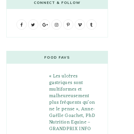
CONNECT & FOLLOW
F
T
G
I
P
V
T
a
w
o
n
i
i
u
c
i
o
s
n
m
m
e
t
g
t
t
e
b
FOOD FAVS
b
t
l
a
e
o
l
« Les ulcères
o
e
e
g
r
r
gastriques sont
o
r
P
r
e
multiformes et
malheureusement
k
l
a
s
plus fréquents qu’on
u
m
t
ne le pense », Anne-
Gaëlle Goachet, PhD
s
Nutrition Equine –
GRANDPRIX INFO