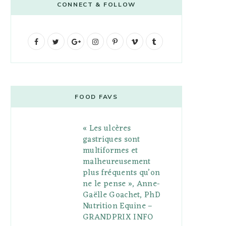
CONNECT & FOLLOW
F
T
G
I
P
V
T
a
w
o
n
i
i
u
c
i
o
s
n
m
m
e
t
g
t
t
e
b
FOOD FAVS
b
t
l
a
e
o
l
« Les ulcères
o
e
e
g
r
r
gastriques sont
o
r
P
r
e
multiformes et
malheureusement
k
l
a
s
plus fréquents qu’on
u
m
t
ne le pense », Anne-
Gaëlle Goachet, PhD
s
Nutrition Equine –
GRANDPRIX INFO