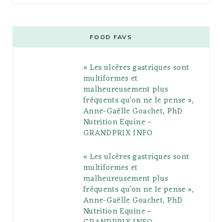
c
i
o
s
n
m
m
e
t
g
t
t
e
b
FOOD FAVS
b
t
l
a
e
o
l
« Les ulcères gastriques sont
o
e
e
g
r
r
multiformes et
o
r
P
r
e
malheureusement plus
fréquents qu’on ne le pense »,
k
l
a
s
Anne-Gaëlle Goachet, PhD
u
m
t
Nutrition Equine –
GRANDPRIX INFO
s
« Les ulcères gastriques sont
multiformes et
malheureusement plus
fréquents qu’on ne le pense »,
Anne-Gaëlle Goachet, PhD
Nutrition Equine –