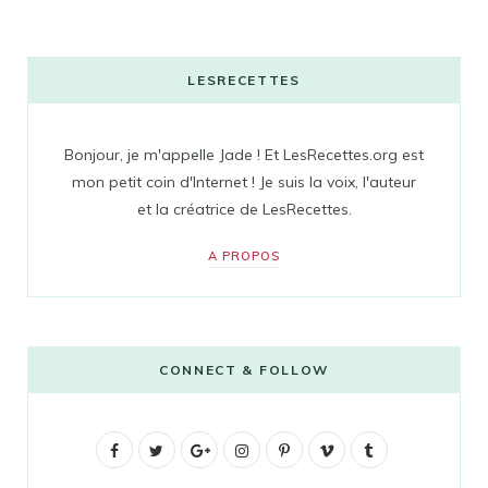
LESRECETTES
Bonjour, je m'appelle Jade ! Et LesRecettes.org est
mon petit coin d'Internet ! Je suis la voix, l'auteur
et la créatrice de LesRecettes.
A PROPOS
CONNECT & FOLLOW
F
T
G
I
P
V
T
a
w
o
n
i
i
u