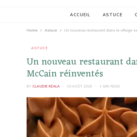
ACCUEIL
ASTUCE
Home
Astuce
Un nouveau restaurant dans le village s
ASTUCE
Un nouveau restaurant dan
McCain réinventés
BY
CLAUDIE KEALA
30 AOÛT 2018
1 MIN READ