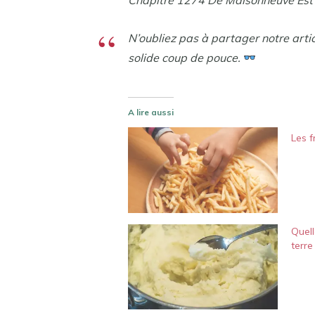
Chapitre 1274 De Maisonneuve Est
N’oubliez pas à partager notre arti
solide coup de pouce.
A lire aussi
Les f
Quel
terre