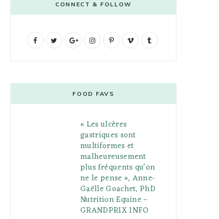
CONNECT & FOLLOW
F
T
G
I
P
V
T
a
w
o
n
i
i
u
c
i
o
s
n
m
m
e
t
g
t
t
e
b
FOOD FAVS
b
t
l
a
e
o
l
« Les ulcères
o
e
e
g
r
r
gastriques sont
o
r
P
r
e
multiformes et
malheureusement
k
l
a
s
plus fréquents qu’on
u
m
t
ne le pense », Anne-
Gaëlle Goachet, PhD
s
Nutrition Equine –
GRANDPRIX INFO