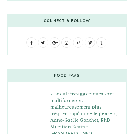
CONNECT & FOLLOW
F
T
G
I
P
V
T
a
w
o
n
i
i
u
c
i
o
s
n
m
m
e
t
g
t
t
e
b
FOOD FAVS
b
t
l
a
e
o
l
« Les ulcères gastriques sont
o
e
e
g
r
r
multiformes et
o
r
P
r
e
malheureusement plus
fréquents qu’on ne le pense »,
k
l
a
s
Anne-Gaëlle Goachet, PhD
u
m
t
Nutrition Equine –
GRANDPRIX INFO
s