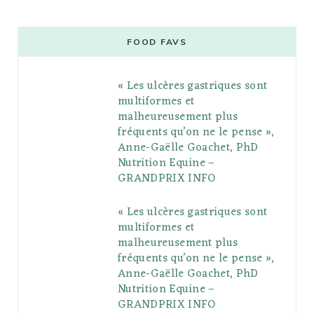
c
i
o
s
n
m
m
e
t
g
t
t
e
b
FOOD FAVS
b
t
l
a
e
o
l
« Les ulcères gastriques sont
o
e
e
g
r
r
multiformes et
o
r
P
r
e
malheureusement plus
fréquents qu’on ne le pense »,
k
l
a
s
Anne-Gaëlle Goachet, PhD
u
m
t
Nutrition Equine –
GRANDPRIX INFO
s
« Les ulcères gastriques sont
multiformes et
malheureusement plus
fréquents qu’on ne le pense »,
Anne-Gaëlle Goachet, PhD
Nutrition Equine –
GRANDPRIX INFO