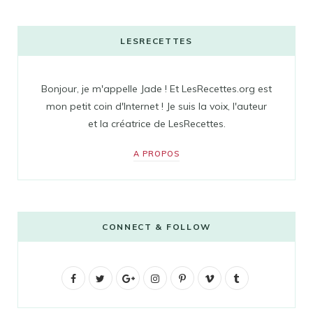
LESRECETTES
Bonjour, je m'appelle Jade ! Et LesRecettes.org est
mon petit coin d'Internet ! Je suis la voix, l'auteur
et la créatrice de LesRecettes.
A PROPOS
CONNECT & FOLLOW
F
T
G
I
P
V
T
a
w
o
n
i
i
u