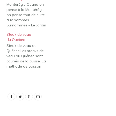
Montérégie Quand on
pense à la Montérégie,
on pense tout de suite
aux pommes.
Surnommée « Le Jardin
du Québec », cette région
Steak de veau
est la plus grande
du Québec
productrice de pommes
Steak de veau du
de la province, avec plus
Québec Les steaks de
de 800 000 pommiers !
veau du Québec sont
On y trouve des
coupés de la cuisse. La
vignobles et des cidreries
méthode de cuisson
offrant une…
appropriée consiste à
sauter cette étape, c'est-
à-dire à cuire la viande
dans une casserole à la
bonne température, à
découvert et sans liquide.
Il cuit très rapidement et
est très…