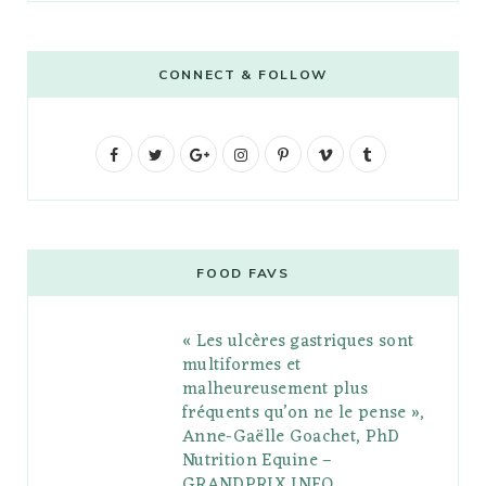
CONNECT & FOLLOW
F
T
G
I
P
V
T
a
w
o
n
i
i
u
c
i
o
s
n
m
m
e
t
g
t
t
e
b
FOOD FAVS
b
t
l
a
e
o
l
« Les ulcères gastriques sont
o
e
e
g
r
r
multiformes et
o
r
P
r
e
malheureusement plus
fréquents qu’on ne le pense »,
k
l
a
s
Anne-Gaëlle Goachet, PhD
u
m
t
Nutrition Equine –
GRANDPRIX INFO
s