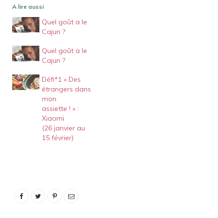
A lire aussi
Quel goût a le
Cajun ?
Quel goût a le
Cajun ?
Défi*1 « Des
étrangers dans
mon
assiette ! » :
Xiaomi
(26 janvier au
15 février)