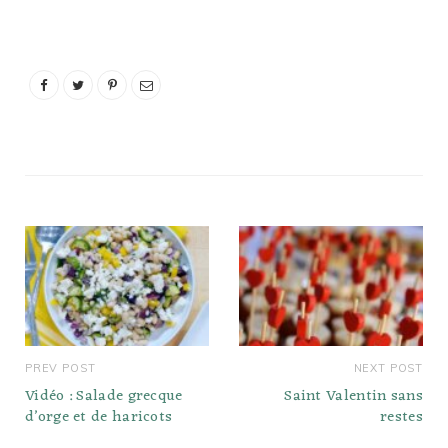
un bol ou une tasse.
Laissez infuser pendant 3
à 4 minutes, selon la
force de votre café au
lait. Retirez le sachet de
thé et transférez le…
PREV POST
NEXT POST
Vidéo : Salade grecque
Saint Valentin sans
d’orge et de haricots
restes