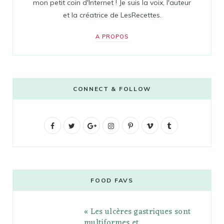
mon petit coin d'Internet ! Je suis la voix, l'auteur
et la créatrice de LesRecettes.
A PROPOS
CONNECT & FOLLOW
F
T
G
I
P
V
T
a
w
o
n
i
i
u
c
i
o
s
n
m
m
e
t
g
t
t
e
b
FOOD FAVS
b
t
l
a
e
o
l
« Les ulcères gastriques sont
o
e
e
g
r
r
multiformes et