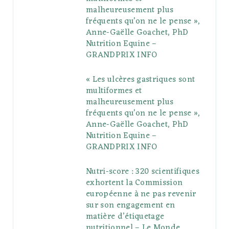
o
r
P
r
e
malheureusement plus
fréquents qu’on ne le pense »,
k
l
a
s
Anne-Gaëlle Goachet, PhD
u
m
t
Nutrition Equine –
GRANDPRIX INFO
s
« Les ulcères gastriques sont
multiformes et
malheureusement plus
fréquents qu’on ne le pense »,
Anne-Gaëlle Goachet, PhD
Nutrition Equine –
GRANDPRIX INFO
Nutri-score : 320 scientifiques
exhortent la Commission
européenne à ne pas revenir
sur son engagement en
matière d’étiquetage
nutritionnel – Le Monde