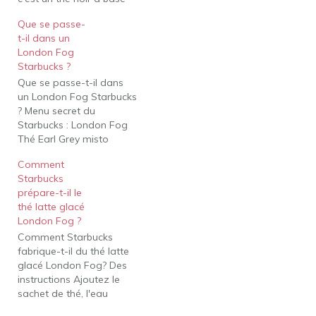
de bergamote. Ce thé est
Que se passe-
une combinaison de
t-il dans un
floral, sucré, amer et
London Fog
acide. De plus, il y a de
Starbucks ?
l'arôme de vanille et du
Que se passe-t-il dans
lait ajoutés…
un London Fog Starbucks
? Menu secret du
Starbucks : London Fog
Thé Earl Grey misto
semi-sec. 2 pompes de
Comment
sirop de vanille. 2
Starbucks
pompes de sirop de
prépare-t-il le
caramel (facultatif)
thé latte glacé
Comment Starbucks
London Fog ?
fabrique-t-il un latte
Comment Starbucks
glacé London Fog ?
fabrique-t-il du thé latte
Comment faire un
glacé London Fog? Des
London Fog Latte glacé…
instructions Ajoutez le
sachet de thé, l'eau
chaude et le sucre dans