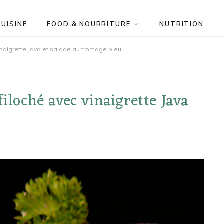
CUISINE
FOOD & NOURRITURE
NUTRITION
inaigrette Java et salade au fromage bleu
filoché avec vinaigrette Java