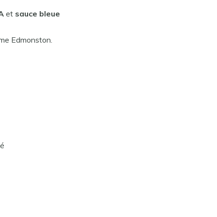
A
et
sauce bleue
isme Edmonston.
hé