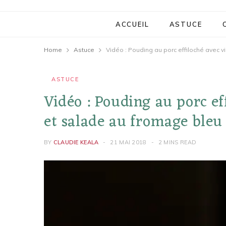
ACCUEIL
ASTUCE
Home
Astuce
Vidéo : Pouding au porc effiloché avec v
ASTUCE
Vidéo : Pouding au porc ef
et salade au fromage bleu
BY
CLAUDIE KEALA
21 MAI 2018
2 MINS READ