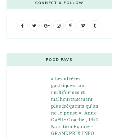
CONNECT & FOLLOW
F
T
G
I
P
V
T
a
w
o
n
i
i
u
c
i
o
s
n
m
m
e
t
g
t
t
e
b
FOOD FAVS
b
t
l
a
e
o
l
« Les ulcères
o
e
e
g
r
r
gastriques sont
o
r
P
r
e
multiformes et
malheureusement
k
l
a
s
plus fréquents qu’on
u
m
t
ne le pense », Anne-
Gaëlle Goachet, PhD
s
Nutrition Equine –
GRANDPRIX INFO