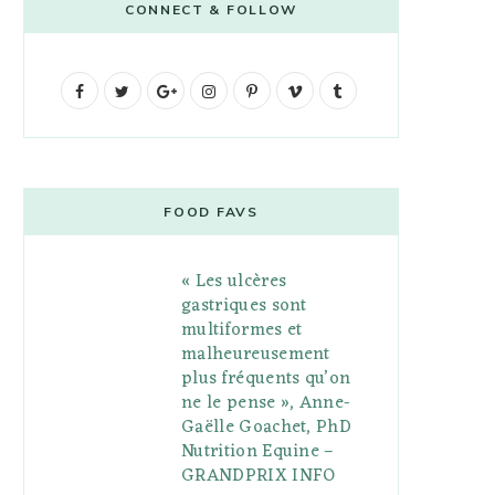
CONNECT & FOLLOW
F
T
G
I
P
V
T
a
w
o
n
i
i
u
c
i
o
s
n
m
m
e
t
g
t
t
e
b
FOOD FAVS
b
t
l
a
e
o
l
« Les ulcères
o
e
e
g
r
r
gastriques sont
o
r
P
r
e
multiformes et
malheureusement
k
l
a
s
plus fréquents qu’on
u
m
t
ne le pense », Anne-
Gaëlle Goachet, PhD
s
Nutrition Equine –
GRANDPRIX INFO