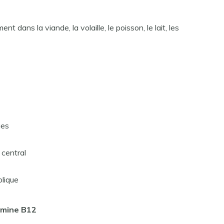
 dans la viande, la volaille, le poisson, le lait, les
ges
 central
olique
amine B12