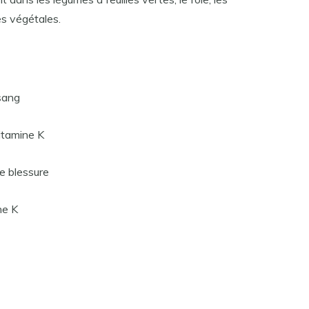
es végétales.
sang
itamine K
e blessure
ne K