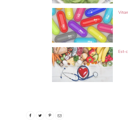
Vita
Est-c