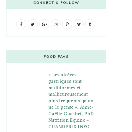
CONNECT & FOLLOW
F
T
G
I
P
V
T
a
w
o
n
i
i
u
c
i
o
s
n
m
m
e
t
g
t
t
e
b
FOOD FAVS
b
t
l
a
e
o
l
« Les ulcères
o
e
e
g
r
r
gastriques sont
o
r
P
r
e
multiformes et
malheureusement
k
l
a
s
plus fréquents qu’on
u
m
t
ne le pense », Anne-
Gaëlle Goachet, PhD
s
Nutrition Equine –
GRANDPRIX INFO