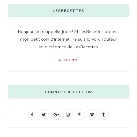
LESRECETTES
Bonjour, je m'appelle Jade ! Et LesRecettes.org est
mon petit coin d'Internet ! Je suis la voix, l'auteur
et la créatrice de LesRecettes.
A PROPOS
CONNECT & FOLLOW
F
T
G
I
P
V
T
a
w
o
n
i
i
u
c
i
o
s
n
m
m