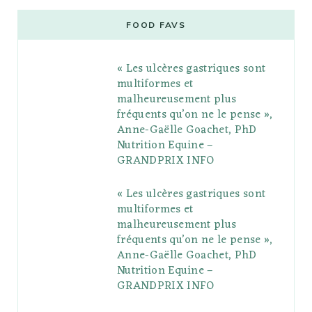
e
t
g
t
t
e
b
FOOD FAVS
b
t
l
a
e
o
l
« Les ulcères gastriques sont
o
e
e
g
r
r
multiformes et
o
r
P
r
e
malheureusement plus
fréquents qu’on ne le pense »,
k
l
a
s
Anne-Gaëlle Goachet, PhD
u
m
t
Nutrition Equine –
GRANDPRIX INFO
s
« Les ulcères gastriques sont
multiformes et
malheureusement plus
fréquents qu’on ne le pense »,
Anne-Gaëlle Goachet, PhD
Nutrition Equine –
GRANDPRIX INFO