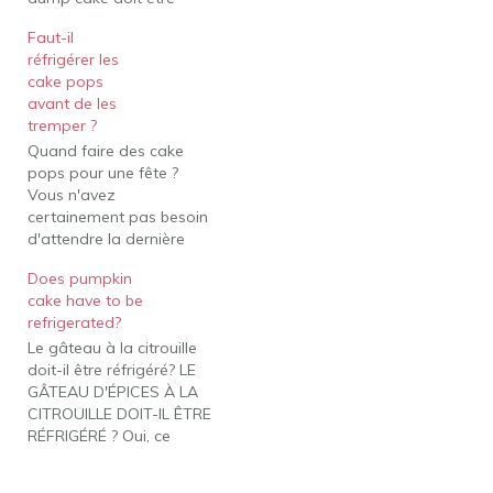
réfrigéré une fois cuit et
Faut-il
refroidi. Les fruits du
réfrigérer les
gâteau se gâteront
cake pops
rapidement s'ils sont
avant de les
laissés sur le comptoir.
tremper ?
Vous pouvez réfrigérer le
Quand faire des cake
gâteau aux cerises au
pops pour une fête ?
réfrigérateur…
Vous n'avez
certainement pas besoin
d'attendre la dernière
minute pour faire des
Does pumpkin
cake pops parfaits pour
cake have to be
votre prochaine grande
refrigerated?
fête ou événement. Vous
Le gâteau à la citrouille
pouvez commencer à
doit-il être réfrigéré? LE
cuisiner maintenant !
GÂTEAU D'ÉPICES À LA
Préparez vos centres de
CITROUILLE DOIT-IL ÊTRE
cake pops longtemps à
RÉFRIGÉRÉ ? Oui, ce
l'avance, trempez-les
gâteau aux épices à la
dans du…
citrouille doit être