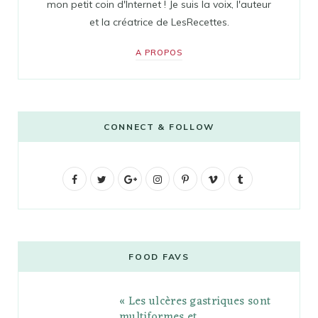
mon petit coin d'Internet ! Je suis la voix, l'auteur
et la créatrice de LesRecettes.
A PROPOS
CONNECT & FOLLOW
F
T
G
I
P
V
T
a
w
o
n
i
i
u
c
i
o
s
n
m
m
e
t
g
t
t
e
b
FOOD FAVS
b
t
l
a
e
o
l
« Les ulcères gastriques sont
o
e
e
g
r
r
multiformes et