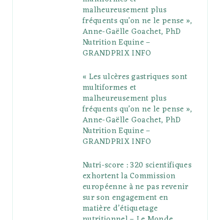
o
r
P
r
e
malheureusement plus
fréquents qu’on ne le pense »,
k
l
a
s
Anne-Gaëlle Goachet, PhD
u
m
t
Nutrition Equine –
GRANDPRIX INFO
s
« Les ulcères gastriques sont
multiformes et
malheureusement plus
fréquents qu’on ne le pense »,
Anne-Gaëlle Goachet, PhD
Nutrition Equine –
GRANDPRIX INFO
Nutri-score : 320 scientifiques
exhortent la Commission
européenne à ne pas revenir
sur son engagement en
matière d’étiquetage
nutritionnel – Le Monde