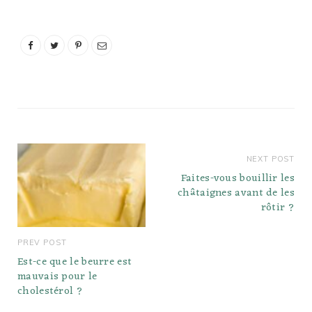
réfrigéré, non pas tant à
cause du danger du
fromage à la crème à
température ambiante,
mais parce qu'il conserve
mieux sa…
NEXT POST
Faites-vous bouillir les
châtaignes avant de les
rôtir ?
PREV POST
Est-ce que le beurre est
mauvais pour le
cholestérol ?