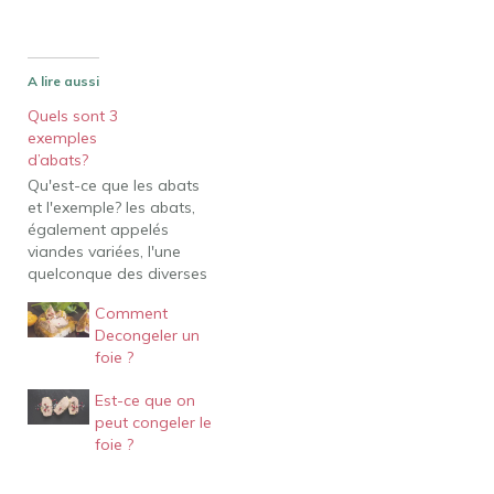
A lire aussi
Quels sont 3
exemples
d’abats?
Qu'est-ce que les abats
et l'exemple? les abats,
également appelés
viandes variées, l'une
quelconque des diverses
parties non musculaires
Comment
des carcasses de bœuf
Decongeler un
et de veau, de mouton et
foie ?
d'agneau et de porc, qui
sont soit consommés
Est-ce que on
directement comme
peut congeler le
aliments, soit utilisés
foie ?
dans la production
d'autres aliments. Les