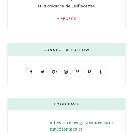
et la créatrice de LesRecettes.
A PROPOS
CONNECT & FOLLOW
F
T
G
I
P
V
T
a
w
o
n
i
i
u
c
i
o
s
n
m
m
e
t
g
t
t
e
b
FOOD FAVS
b
t
l
a
e
o
l
« Les ulcères gastriques sont
o
e
e
g
r
r
multiformes et
o
r
P
r
e