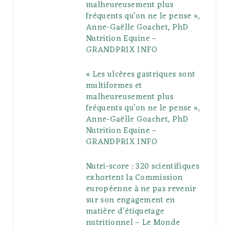
malheureusement plus
fréquents qu’on ne le pense »,
k
l
a
s
Anne-Gaëlle Goachet, PhD
u
m
t
Nutrition Equine –
GRANDPRIX INFO
s
« Les ulcères gastriques sont
multiformes et
malheureusement plus
fréquents qu’on ne le pense »,
Anne-Gaëlle Goachet, PhD
Nutrition Equine –
GRANDPRIX INFO
Nutri-score : 320 scientifiques
exhortent la Commission
européenne à ne pas revenir
sur son engagement en
matière d’étiquetage
nutritionnel – Le Monde