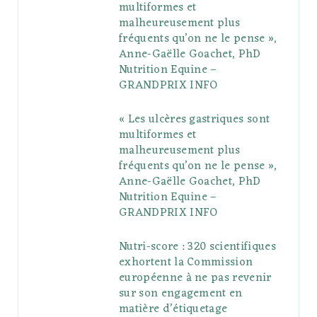
multiformes et
o
r
P
r
e
malheureusement plus
fréquents qu’on ne le pense »,
k
l
a
s
Anne-Gaëlle Goachet, PhD
u
m
t
Nutrition Equine –
GRANDPRIX INFO
s
« Les ulcères gastriques sont
multiformes et
malheureusement plus
fréquents qu’on ne le pense »,
Anne-Gaëlle Goachet, PhD
Nutrition Equine –
GRANDPRIX INFO
Nutri-score : 320 scientifiques
exhortent la Commission
européenne à ne pas revenir
sur son engagement en
matière d’étiquetage