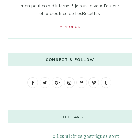
mon petit coin d'Internet ! Je suis la voix, l'auteur
et la créatrice de LesRecettes.
A PROPOS
CONNECT & FOLLOW
F
T
G
I
P
V
T
a
w
o
n
i
i
u
c
i
o
s
n
m
m
e
t
g
t
t
e
b
FOOD FAVS
b
t
l
a
e
o
l
« Les ulcères gastriques sont
o
e
e
g
r
r