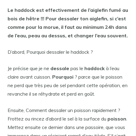
Le
haddock
est effectivement de l’aiglefin fumé au
bois de hêtre !!! Pour
dessaler
ton aiglefin, si c’est
comme pour la morue, il faut au minimum 24h dans
de l’eau, peau au dessus, et changer l’eau souvent.
D’abord, Pourquoi dessaler le haddock ?
Je précise que je ne
dessale
pas le
haddock
à l’eau
claire avant cuisson.
Pourquoi
? parce que le poisson
ne perd que très peu de sel pendant cette opération, en
revanche il se réhydrate et perd en goût.
Ensuite, Comment dessaler un poisson rapidement ?
Frottez ou rincez d’abord le sel à la surface du
poisson
.
Mettez ensuite ce dernier dans une passoire, que vous
immergez dans un récipient rempli d’eau tiède. S’il s’agit