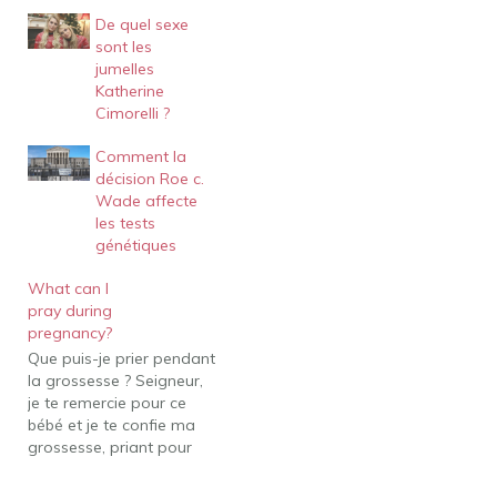
De quel sexe
sont les
jumelles
Katherine
Cimorelli ?
Comment la
décision Roe c.
Wade affecte
les tests
génétiques
What can I
pray during
pregnancy?
Que puis-je prier pendant
la grossesse ? Seigneur,
je te remercie pour ce
bébé et je te confie ma
grossesse, priant pour
que tout le temps tu sois
là pour réconforter,