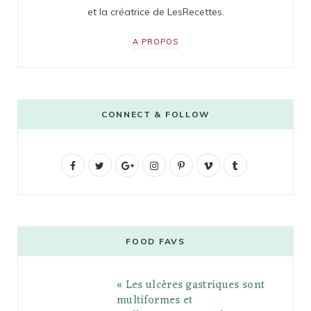
et la créatrice de LesRecettes.
A PROPOS
CONNECT & FOLLOW
F
T
G
I
P
V
T
a
w
o
n
i
i
u
c
i
o
s
n
m
m
e
t
g
t
t
e
b
FOOD FAVS
b
t
l
a
e
o
l
« Les ulcères gastriques sont
o
e
e
g
r
r
multiformes et
o
r
P
r
e