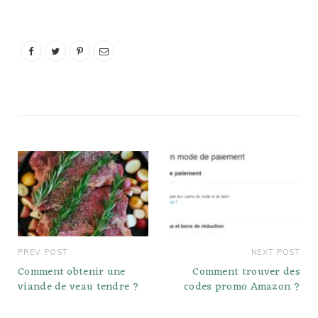
encourager et fortifier
chaque membre de la
famille. Je Te prie de
placer Ta main de
bénédiction sur ce…
PREV POST
NEXT POST
Comment obtenir une
Comment trouver des
viande de veau tendre ?
codes promo Amazon ?