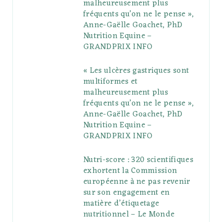
malheureusement plus
fréquents qu’on ne le pense »,
k
l
a
s
Anne-Gaëlle Goachet, PhD
u
m
t
Nutrition Equine –
GRANDPRIX INFO
s
« Les ulcères gastriques sont
multiformes et
malheureusement plus
fréquents qu’on ne le pense »,
Anne-Gaëlle Goachet, PhD
Nutrition Equine –
GRANDPRIX INFO
Nutri-score : 320 scientifiques
exhortent la Commission
européenne à ne pas revenir
sur son engagement en
matière d’étiquetage
nutritionnel – Le Monde