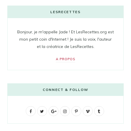
LESRECETTES
Bonjour, je m'appelle Jade ! Et LesRecettes.org est
mon petit coin d'Internet ! Je suis la voix, l'auteur
et la créatrice de LesRecettes.
A PROPOS
CONNECT & FOLLOW
F
T
G
I
P
V
T
a
w
o
n
i
i
u
c
i
o
s
n
m
m