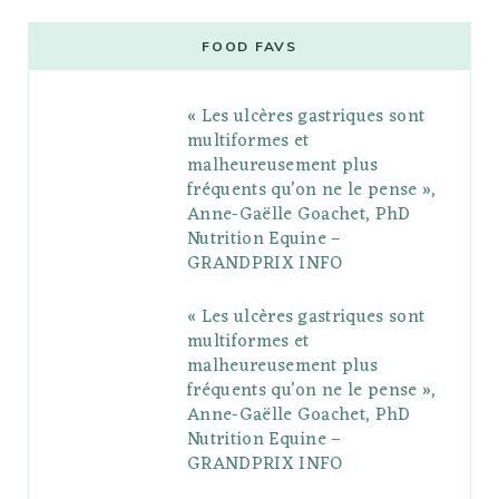
e
t
g
t
t
e
b
FOOD FAVS
b
t
l
a
e
o
l
« Les ulcères gastriques sont
o
e
e
g
r
r
multiformes et
o
r
P
r
e
malheureusement plus
fréquents qu’on ne le pense »,
k
l
a
s
Anne-Gaëlle Goachet, PhD
u
m
t
Nutrition Equine –
GRANDPRIX INFO
s
« Les ulcères gastriques sont
multiformes et
malheureusement plus
fréquents qu’on ne le pense »,
Anne-Gaëlle Goachet, PhD
Nutrition Equine –
GRANDPRIX INFO