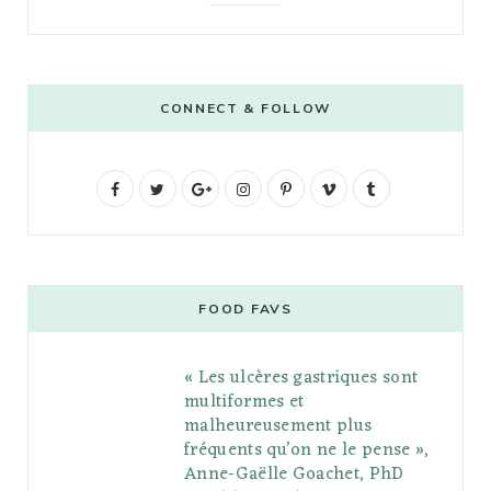
CONNECT & FOLLOW
F
T
G
I
P
V
T
a
w
o
n
i
i
u
c
i
o
s
n
m
m
e
t
g
t
t
e
b
FOOD FAVS
b
t
l
a
e
o
l
« Les ulcères gastriques sont
o
e
e
g
r
r
multiformes et
o
r
P
r
e
malheureusement plus
fréquents qu’on ne le pense »,
k
l
a
s
Anne-Gaëlle Goachet, PhD
u
m
t