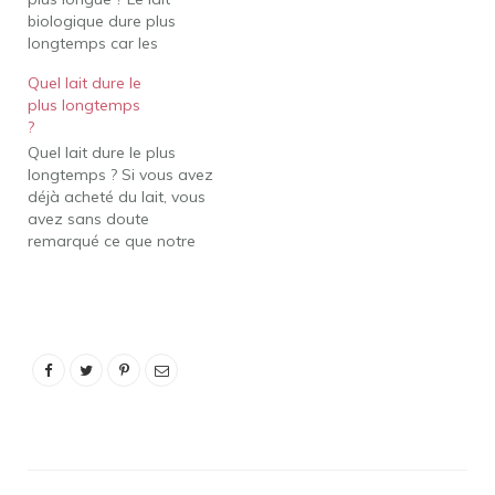
biologique dure plus
longtemps car les
producteurs utilisent un
Quel lait dure le
procédé différent pour le
plus longtemps
conserver. Le lait qui subit
?
UHT n'a pas besoin
Quel lait dure le plus
d'être réfrigéré et peut
longtemps ? Si vous avez
rester en rayon jusqu'à
déjà acheté du lait, vous
six mois. Le lait ordinaire
avez sans doute
peut…
remarqué ce que notre
interlocuteur a : alors que
le lait ordinaire expire au
bout d'une semaine ou
plus tôt, le lait biologique
dure beaucoup plus
longtemps, jusqu'à un
mois. Pourquoi mon…