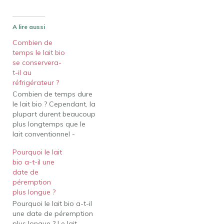
A lire aussi
Combien de
temps le lait bio
se conservera-
t-il au
réfrigérateur ?
Combien de temps dure
le lait bio ? Cependant, la
plupart durent beaucoup
plus longtemps que le
lait conventionnel -
environ 40 à 60 jours non
Pourquoi le lait
ouverts, contre 15 à 17
bio a-t-il une
jours. La raison en est la
date de
façon dont il est traité.
péremption
Combien de temps le lait
plus longue ?
bio se conservera-t-il…
Pourquoi le lait bio a-t-il
une date de péremption
plus longue ? Le lait