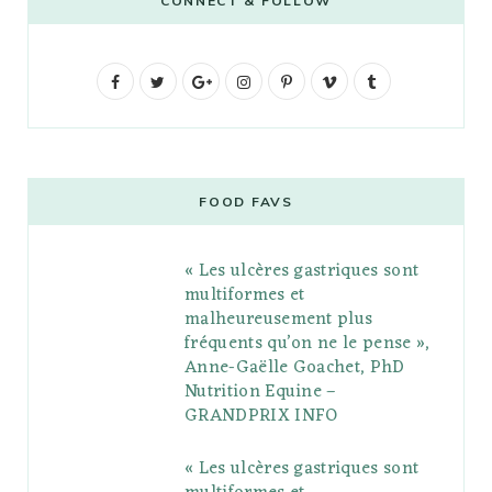
CONNECT & FOLLOW
F
T
G
I
P
V
T
a
w
o
n
i
i
u
c
i
o
s
n
m
m
e
t
g
t
t
e
b
FOOD FAVS
b
t
l
a
e
o
l
« Les ulcères gastriques sont
o
e
e
g
r
r
multiformes et
o
r
P
r
e
malheureusement plus
fréquents qu’on ne le pense »,
k
l
a
s
Anne-Gaëlle Goachet, PhD
u
m
t
Nutrition Equine –
GRANDPRIX INFO
s
« Les ulcères gastriques sont