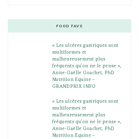
a
w
o
n
i
i
u
c
i
o
s
n
m
m
e
t
g
t
t
e
b
FOOD FAVS
b
t
l
a
e
o
l
« Les ulcères gastriques sont
o
e
e
g
r
r
multiformes et
o
r
P
r
e
malheureusement plus
fréquents qu’on ne le pense »,
k
l
a
s
Anne-Gaëlle Goachet, PhD
u
m
t
Nutrition Equine –
GRANDPRIX INFO
s
« Les ulcères gastriques sont
multiformes et
malheureusement plus
fréquents qu’on ne le pense »,
Anne-Gaëlle Goachet, PhD
Nutrition Equine –