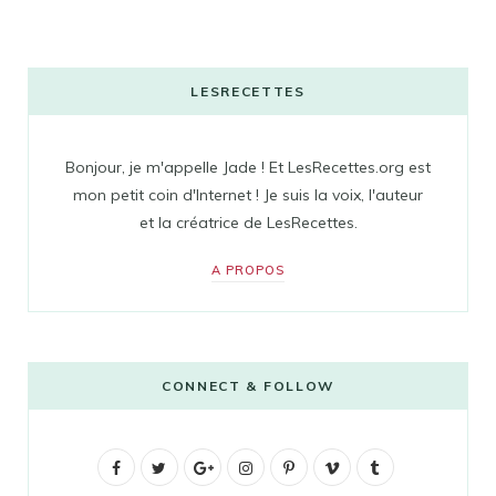
LESRECETTES
Bonjour, je m'appelle Jade ! Et LesRecettes.org est
mon petit coin d'Internet ! Je suis la voix, l'auteur
et la créatrice de LesRecettes.
A PROPOS
CONNECT & FOLLOW
F
T
G
I
P
V
T