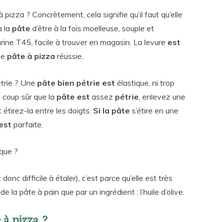
à pizza ? Concrètement, cela signifie qu’il faut qu’elle
à la
pâte
d’être à la fois moelleuse, souple et
farine T45, facile à trouver en magasin. La levure
est
ne
pâte à pizza
réussie.
étrie ? Une
pâte bien pétrie est
élastique, ni trop
à coup sûr que la
pâte est
assez
pétrie
, enlevez une
 étirez-la entre les doigts.
Si la pâte
s’étire en une
est
parfaite.
ique ?
 donc difficile à étaler), c’est parce qu’elle est très
de la pâte à pain que par un ingrédient : l’huile d’olive.
 à pizza ?