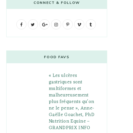
CONNECT & FOLLOW
F
T
G
I
P
V
T
a
w
o
n
i
i
u
c
i
o
s
n
m
m
e
t
g
t
t
e
b
FOOD FAVS
b
t
l
a
e
o
l
« Les ulcères
o
e
e
g
r
r
gastriques sont
o
r
P
r
e
multiformes et
malheureusement
k
l
a
s
plus fréquents qu’on
u
m
t
ne le pense », Anne-
Gaëlle Goachet, PhD
s
Nutrition Equine –
GRANDPRIX INFO