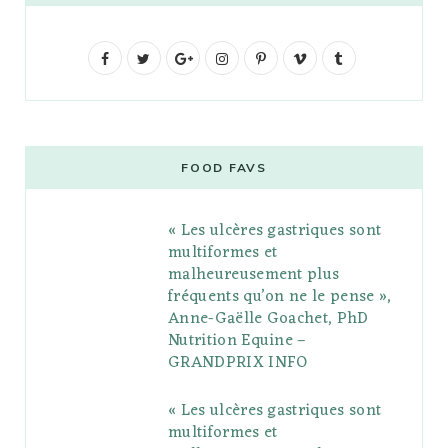
F
T
G
I
P
V
T
a
w
o
n
i
i
u
c
i
o
s
n
m
m
e
t
g
t
t
e
b
FOOD FAVS
b
t
l
a
e
o
l
« Les ulcères gastriques sont
o
e
e
g
r
r
multiformes et
o
r
P
r
e
malheureusement plus
fréquents qu’on ne le pense »,
k
l
a
s
Anne-Gaëlle Goachet, PhD
u
m
t
Nutrition Equine –
GRANDPRIX INFO
s
« Les ulcères gastriques sont
multiformes et