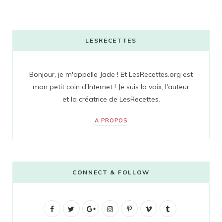
LESRECETTES
Bonjour, je m'appelle Jade ! Et LesRecettes.org est
mon petit coin d'Internet ! Je suis la voix, l'auteur
et la créatrice de LesRecettes.
A PROPOS
CONNECT & FOLLOW
F
T
G
I
P
V
T