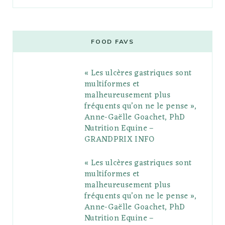
a
w
o
n
i
i
u
c
i
o
s
n
m
m
e
t
g
t
t
e
b
FOOD FAVS
b
t
l
a
e
o
l
« Les ulcères gastriques sont
o
e
e
g
r
r
multiformes et
o
r
P
r
e
malheureusement plus
fréquents qu’on ne le pense »,
k
l
a
s
Anne-Gaëlle Goachet, PhD
u
m
t
Nutrition Equine –
GRANDPRIX INFO
s
« Les ulcères gastriques sont
multiformes et
malheureusement plus
fréquents qu’on ne le pense »,
Anne-Gaëlle Goachet, PhD
Nutrition Equine –