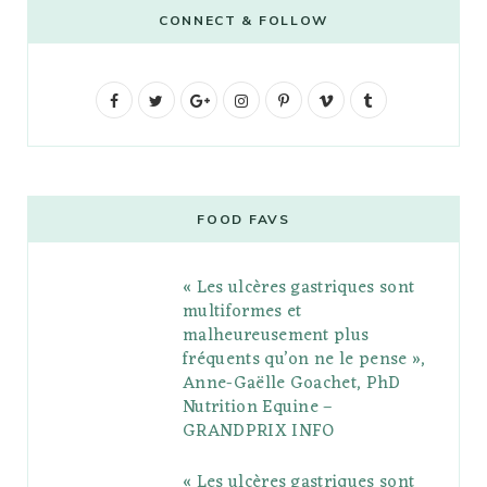
CONNECT & FOLLOW
F
T
G
I
P
V
T
a
w
o
n
i
i
u
c
i
o
s
n
m
m
e
t
g
t
t
e
b
FOOD FAVS
b
t
l
a
e
o
l
« Les ulcères gastriques sont
o
e
e
g
r
r
multiformes et
o
r
P
r
e
malheureusement plus
fréquents qu’on ne le pense »,
k
l
a
s
Anne-Gaëlle Goachet, PhD
u
m
t
Nutrition Equine –
GRANDPRIX INFO
s
« Les ulcères gastriques sont