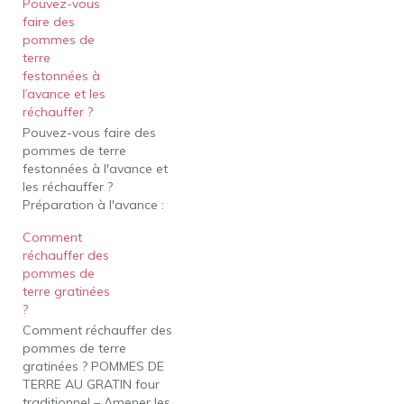
Pouvez-vous
faire des
pommes de
terre
festonnées à
l’avance et les
réchauffer ?
Pouvez-vous faire des
pommes de terre
festonnées à l'avance et
les réchauffer ?
Préparation à l'avance :
Cette recette peut être
Comment
assemblée, couverte et
réchauffer des
réfrigérée (non cuite)
pommes de
jusqu'à 3 jours à l'avance.
terre gratinées
Cuire comme indiqué
?
dans la recette. Couvrir
Comment réchauffer des
hermétiquement de
pommes de terre
papier d'aluminium et
gratinées ? POMMES DE
réfrigérer. Réchauffer la
TERRE AU GRATIN four
casserole (couverte de…
traditionnel – Amener les