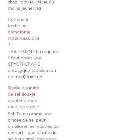
chez l'adulte (jeune ou
moins jeune) : la
myopathie facio-
Comment
scapulo-humérale, la
traiter un
dystrophie myotonique
hématome
de Steinert, la dystrophie
intramusculaire
myotonique de type 2, la
?
maladie de Charcot-
TRAITEMENT En urgence:
Marie-Tooth, les
il faut après une
myopathies des
CRYOTHERAPIE
ceintures, les myopathies
antalgique (application
distales, la myopathie
de froid) faire un
GNE, Mais encore, Quels
bandage de contension
sont les trois types de
Quelle quantité
pour éviter que
fibres…
de sel dois-je
l'hématome ne
ajouter à mon
s'aggrave. Le repos
marc de café ?
pendant trois jours, le
Sel. Tout comme une
membre surélevé sera de
pincée de sel peut
mise. Surtout ne pas
améliorer les recettes de
masser pendant les
desserts, une pincée de
premiers jours. Mais
sel peut améliorer votre
encore, Quels sont les