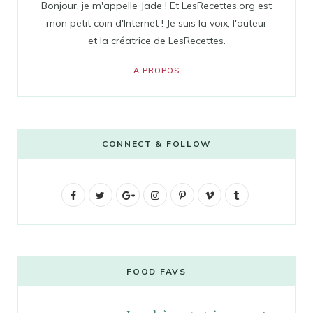
Bonjour, je m'appelle Jade ! Et LesRecettes.org est
mon petit coin d'Internet ! Je suis la voix, l'auteur
et la créatrice de LesRecettes.
A PROPOS
CONNECT & FOLLOW
F
T
G
I
P
V
T
a
w
o
n
i
i
u
c
i
o
s
n
m
m
e
t
g
t
t
e
b
FOOD FAVS
b
t
l
a
e
o
l