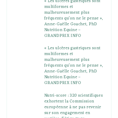
« Les ulcères gastriques sont
o
e
e
g
r
r
multiformes et
o
r
P
r
e
malheureusement plus
fréquents qu’on ne le pense »,
k
l
a
s
Anne-Gaëlle Goachet, PhD
u
m
t
Nutrition Equine –
GRANDPRIX INFO
s
« Les ulcères gastriques sont
multiformes et
malheureusement plus
fréquents qu’on ne le pense »,
Anne-Gaëlle Goachet, PhD
Nutrition Equine –
GRANDPRIX INFO
Nutri-score : 320 scientifiques
exhortent la Commission
européenne à ne pas revenir
sur son engagement en