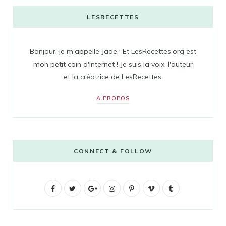
LESRECETTES
Bonjour, je m'appelle Jade ! Et LesRecettes.org est
mon petit coin d'Internet ! Je suis la voix, l'auteur
et la créatrice de LesRecettes.
A PROPOS
CONNECT & FOLLOW
F
T
G
I
P
V
T
a
w
o
n
i
i
u
c
i
o
s
n
m
m