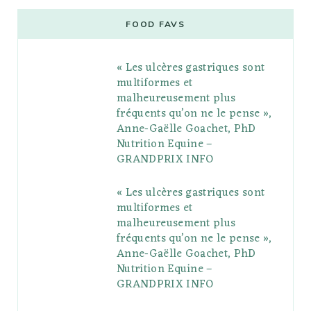
e
t
g
t
t
e
b
FOOD FAVS
b
t
l
a
e
o
l
« Les ulcères gastriques sont
o
e
e
g
r
r
multiformes et
o
r
P
r
e
malheureusement plus
fréquents qu’on ne le pense »,
k
l
a
s
Anne-Gaëlle Goachet, PhD
u
m
t
Nutrition Equine –
GRANDPRIX INFO
s
« Les ulcères gastriques sont
multiformes et
malheureusement plus
fréquents qu’on ne le pense »,
Anne-Gaëlle Goachet, PhD
Nutrition Equine –
GRANDPRIX INFO