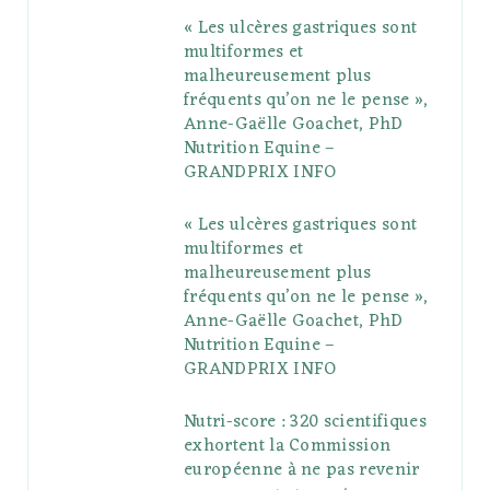
« Les ulcères gastriques sont
o
e
e
g
r
r
multiformes et
o
r
P
r
e
malheureusement plus
fréquents qu’on ne le pense »,
k
l
a
s
Anne-Gaëlle Goachet, PhD
u
m
t
Nutrition Equine –
GRANDPRIX INFO
s
« Les ulcères gastriques sont
multiformes et
malheureusement plus
fréquents qu’on ne le pense »,
Anne-Gaëlle Goachet, PhD
Nutrition Equine –
GRANDPRIX INFO
Nutri-score : 320 scientifiques
exhortent la Commission
européenne à ne pas revenir