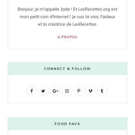
Bonjour, je m'appelle Jade ! Et LesRecettes.org est
mon petit coin d'Internet ! Je suis la voix, l'auteur
et la créatrice de LesRecettes.
A PROPOS
CONNECT & FOLLOW
F
T
G
I
P
V
T
a
w
o
n
i
i
u
c
i
o
s
n
m
m
e
t
g
t
t
e
b
FOOD FAVS
b
t
l
a
e
o
l