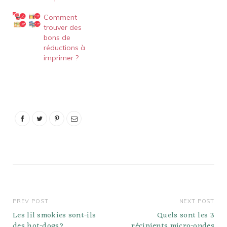
Comment
trouver des
bons de
réductions à
imprimer ?
PREV POST
NEXT POST
Les lil smokies sont-ils
Quels sont les 3
des hot-dogs?
récipients micro-ondes