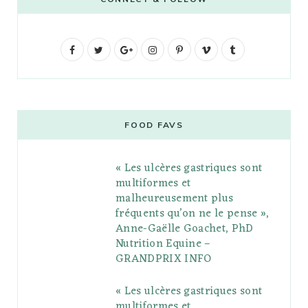
F
T
G
I
P
V
T
a
w
o
n
i
i
u
c
i
o
s
n
m
m
e
t
g
t
t
e
b
FOOD FAVS
b
t
l
a
e
o
l
« Les ulcères gastriques sont
o
e
e
g
r
r
multiformes et
o
r
P
r
e
malheureusement plus
fréquents qu’on ne le pense »,
k
l
a
s
Anne-Gaëlle Goachet, PhD
u
m
t
Nutrition Equine –
GRANDPRIX INFO
s
« Les ulcères gastriques sont
multiformes et