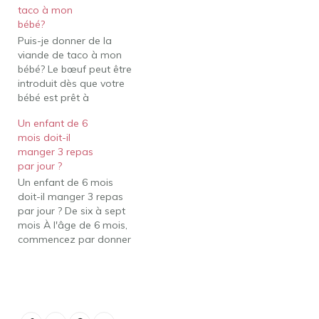
taco à mon
substantiels comme du
bébé?
bœuf haché au menu
Puis-je donner de la
entre 6 et 8 mois, mais
viande de taco à mon
sous…
bébé? Le bœuf peut être
introduit dès que votre
bébé est prêt à
commencer à manger
Un enfant de 6
des aliments solides,
mois doit-il
c'est-à-dire
manger 3 repas
généralement vers l'âge
par jour ?
de 6 mois. Les tout-petits
Un enfant de 6 mois
aiment-ils les tacos ? Les
doit-il manger 3 repas
tacos sont un dîner facile
par jour ? De six à sept
qui peut être…
mois À l'âge de 6 mois,
commencez par donner
à votre bébé au moins
deux repas par jour.
Nourrir trois repas n'est
pas une mauvaise chose
et peut aider au