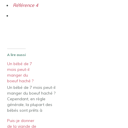
Référence 4
A lire aussi
Un bébé de 7
mois peut-il
manger du
boeuf haché ?
Un bébé de 7 mois peut-il
manger du boeuf haché ?
Cependant, en règle
générale, la plupart des
bébés sont prêts à
manger des solides entre
Puis-je donner
4 et 6 mois. Vous pouvez
de la viande de
ajouter des solides plus