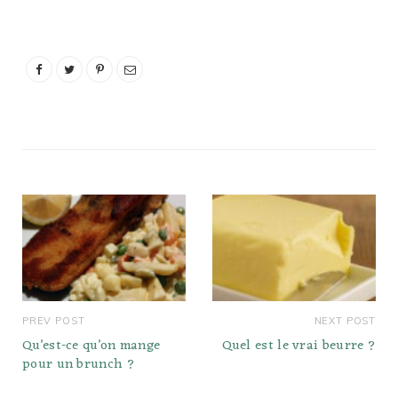
recettes, bien que le
fromage fermier plus
affirmé résiste
particulièrement bien aux
saveurs puissantes
d'autres aliments
fermentés, tels que les
olives, les câpres et les…
PREV POST
NEXT POST
Qu’est-ce qu’on mange
Quel est le vrai beurre ?
pour un brunch ?