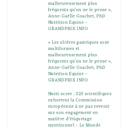
malheureusement plus
fréquents qu’on ne le pense »,
k
l
a
s
Anne-Gaëlle Goachet, PhD
u
m
t
Nutrition Equine –
GRANDPRIX INFO
s
« Les ulcères gastriques sont
multiformes et
malheureusement plus
fréquents qu’on ne le pense »,
Anne-Gaëlle Goachet, PhD
Nutrition Equine –
GRANDPRIX INFO
Nutri-score : 320 scientifiques
exhortent la Commission
européenne à ne pas revenir
sur son engagement en
matière d’étiquetage
nutritionnel – Le Monde