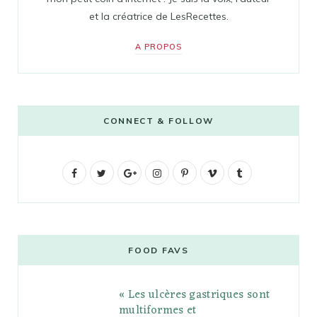
et la créatrice de LesRecettes.
A PROPOS
CONNECT & FOLLOW
F
T
G
I
P
V
T
a
w
o
n
i
i
u
c
i
o
s
n
m
m
e
t
g
t
t
e
b
FOOD FAVS
b
t
l
a
e
o
l
« Les ulcères gastriques sont
o
e
e
g
r
r
multiformes et
o
r
P
r
e