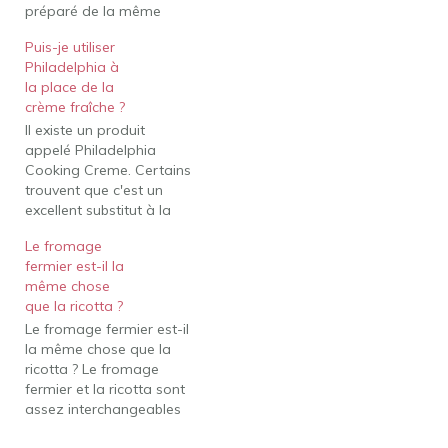
préparé de la même
manière que la crème
Puis-je utiliser
fraîche, mais est fait avec
Philadelphia à
du lait au lieu de la
la place de la
crème pour une faible
crème fraîche ?
teneur en matières
Il existe un produit
grasses. Il a également
appelé Philadelphia
une saveur plus
Cooking Creme. Certains
acidulée…
trouvent que c'est un
excellent substitut à la
crème fraîche et qu'il ne
Le fromage
se sépare pas à des
fermier est-il la
températures élevées. Or,
même chose
Puis-je utiliser du
que la ricotta ?
mascarpone à la place
Le fromage fermier est-il
de la crème fraîche ?
la même chose que la
Autres substituts de
ricotta ? Le fromage
crème fraîche La crème
fermier et la ricotta sont
sure…
assez interchangeables
en ce qui concerne les