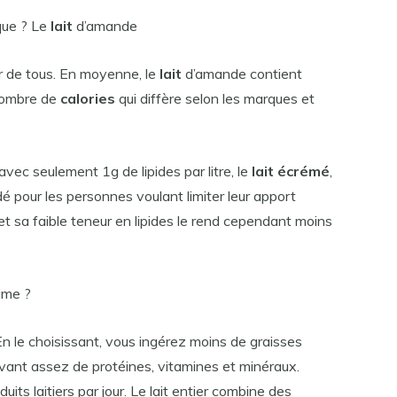
ique ? Le
lait
d’amande
er de tous. En moyenne, le
lait
d’amande contient
 nombre de
calories
qui diffère selon les marques et
avec seulement 1g de lipides par litre, le
lait écrémé
,
é pour les personnes voulant limiter leur apport
 et sa faible teneur en lipides le rend cependant moins
gime ?
 En le choisissant, vous ingérez moins de graisses
cevant assez de protéines, vitamines et minéraux.
ts laitiers par jour. Le lait entier combine des