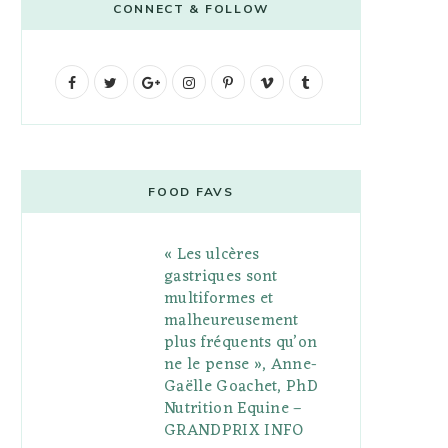
CONNECT & FOLLOW
F
T
G
I
P
V
T
a
w
o
n
i
i
u
c
i
o
s
n
m
m
e
t
g
t
t
e
b
FOOD FAVS
b
t
l
a
e
o
l
« Les ulcères
o
e
e
g
r
r
gastriques sont
o
r
P
r
e
multiformes et
malheureusement
k
l
a
s
plus fréquents qu’on
u
m
t
ne le pense », Anne-
Gaëlle Goachet, PhD
s
Nutrition Equine –
GRANDPRIX INFO