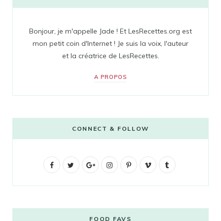
Bonjour, je m'appelle Jade ! Et LesRecettes.org est
mon petit coin d'Internet ! Je suis la voix, l'auteur
et la créatrice de LesRecettes.
A PROPOS
CONNECT & FOLLOW
F
T
G
I
P
V
T
a
w
o
n
i
i
u
c
i
o
s
n
m
m
e
t
g
t
t
e
b
FOOD FAVS