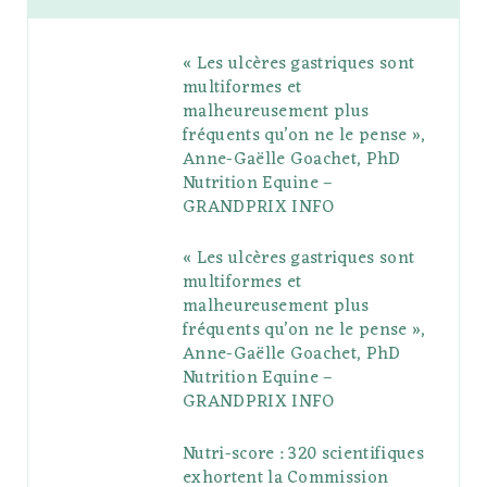
b
t
l
a
e
o
l
« Les ulcères gastriques sont
o
e
e
g
r
r
multiformes et
o
r
P
r
e
malheureusement plus
fréquents qu’on ne le pense »,
k
l
a
s
Anne-Gaëlle Goachet, PhD
u
m
t
Nutrition Equine –
GRANDPRIX INFO
s
« Les ulcères gastriques sont
multiformes et
malheureusement plus
fréquents qu’on ne le pense »,
Anne-Gaëlle Goachet, PhD
Nutrition Equine –
GRANDPRIX INFO
Nutri-score : 320 scientifiques
exhortent la Commission