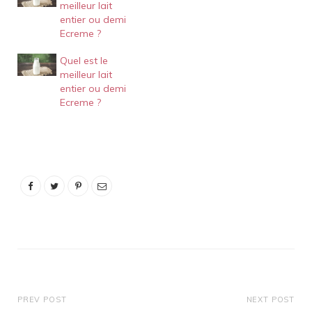
meilleur lait
que les yaourts au lait de
entier ou demi
vache et moins
Ecreme ?
transformés que les
yaourts à base de…
Quel est le
meilleur lait
entier ou demi
Ecreme ?
PREV POST
NEXT POST