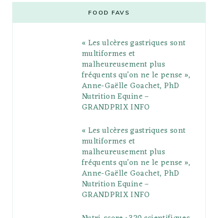
e
t
g
t
t
e
b
FOOD FAVS
b
t
l
a
e
o
l
« Les ulcères gastriques sont
o
e
e
g
r
r
multiformes et
o
r
P
r
e
malheureusement plus
fréquents qu’on ne le pense »,
k
l
a
s
Anne-Gaëlle Goachet, PhD
u
m
t
Nutrition Equine –
GRANDPRIX INFO
s
« Les ulcères gastriques sont
multiformes et
malheureusement plus
fréquents qu’on ne le pense »,
Anne-Gaëlle Goachet, PhD
Nutrition Equine –
GRANDPRIX INFO