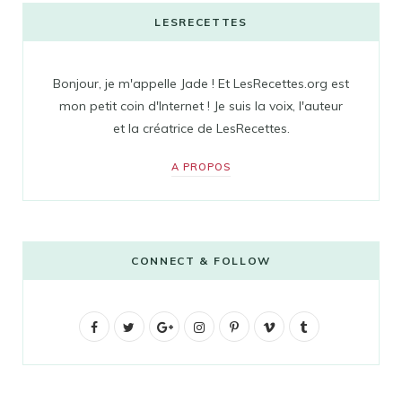
LESRECETTES
Bonjour, je m'appelle Jade ! Et LesRecettes.org est
mon petit coin d'Internet ! Je suis la voix, l'auteur
et la créatrice de LesRecettes.
A PROPOS
CONNECT & FOLLOW
F
T
G
I
P
V
T
a
w
o
n
i
i
u
c
i
o
s
n
m
m