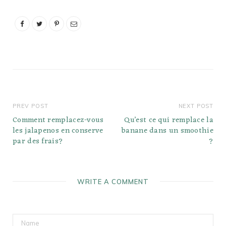
engouement pour les
fromages fins au
Québec. Aujourd'hui, il est
reconnu comme un
véritable pionnier de la
renaissance des
fromages fins au
Québec,…
PREV POST
NEXT POST
Comment remplacez-vous
Qu’est ce qui remplace la
les jalapenos en conserve
banane dans un smoothie
par des frais?
?
WRITE A COMMENT