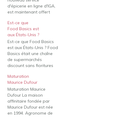
d'épicerie en ligne d'IGA,
est maintenant offert
dans votre région! Pour
Est-ce que
faire des achats en ligne,
Food Basics est
allez sur voila.ca. Voilà, le
aux États-Unis ?
nouveau service
Est-ce que Food Basics
d'épicerie en ligne d'IGA,
est aux États-Unis ? Food
est maintenant offert
Basics était une chaîne
dans votre région! Mais
de supermarchés
encore, Où trouver le
discount sans fioritures
fromage 1608 ?…
détenue et exploitée par
Maturation
The Great Atlantic Pacific
Maurice Dufour
Tea Company dans le
Maturation Maurice
nord-est des États-Unis.
Dufour La maison
Food Basics, comme le
affinitaire fondée par
reste des opérations
Maurice Dufour est née
d'AP, a été liquidé et
en 1994. Agronome de
fermé en 2015 Est-ce
formation et amateur de
que…
fromage, ce dernier
remarque à l'époque un