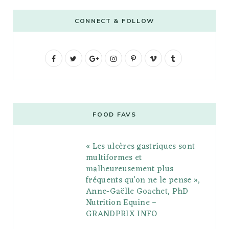
CONNECT & FOLLOW
F
T
G
I
P
V
T
a
w
o
n
i
i
u
c
i
o
s
n
m
m
e
t
g
t
t
e
b
FOOD FAVS
b
t
l
a
e
o
l
« Les ulcères gastriques sont
o
e
e
g
r
r
multiformes et
o
r
P
r
e
malheureusement plus
fréquents qu’on ne le pense »,
k
l
a
s
Anne-Gaëlle Goachet, PhD
u
m
t
Nutrition Equine –
GRANDPRIX INFO
s