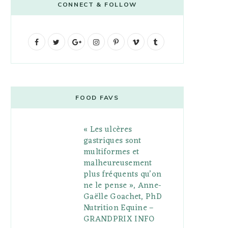
CONNECT & FOLLOW
F
T
G
I
P
V
T
a
w
o
n
i
i
u
c
i
o
s
n
m
m
e
t
g
t
t
e
b
FOOD FAVS
b
t
l
a
e
o
l
« Les ulcères
o
e
e
g
r
r
gastriques sont
o
r
P
r
e
multiformes et
malheureusement
k
l
a
s
plus fréquents qu’on
u
m
t
ne le pense », Anne-
Gaëlle Goachet, PhD
s
Nutrition Equine –
GRANDPRIX INFO