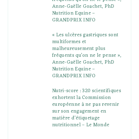
Anne-Gaëlle Goachet, PhD
u
m
t
Nutrition Equine –
GRANDPRIX INFO
s
« Les ulcères gastriques sont
multiformes et
malheureusement plus
fréquents qu’on ne le pense »,
Anne-Gaëlle Goachet, PhD
Nutrition Equine –
GRANDPRIX INFO
Nutri-score : 320 scientifiques
exhortent la Commission
européenne à ne pas revenir
sur son engagement en
matière d’étiquetage
nutritionnel – Le Monde