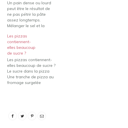
Un pain dense ou lourd
bulles apparaissent,
peut être le résultat de
piquez avec une
ne pas pétrir la pâte
fourchette. Or, Sur quoi
assez longtemps.
faites-vous cuire la pizza
Mélanger le sel et la
au four ?…
levure ensemble ou
Les pizzas
Perdre patience au milieu
contiennent-
du moulage de votre
elles beaucoup
pain et il n'y a pas assez
de sucre ?
de tension dans votre
Les pizzas contiennent-
pain fini avant la cuisson.
elles beaucoup de sucre ?
Or,…
Le sucre dans la pizza
Une tranche de pizza au
fromage surgelée
moyenne contient
environ 5 grammes de
sucre. Un morceau de
pizza moyen avec de la
viande, comme du
pepperoni ou de la
saucisse, contient plus de