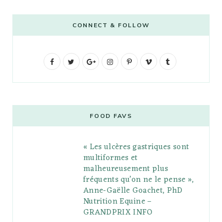
CONNECT & FOLLOW
F
T
G
I
P
V
T
a
w
o
n
i
i
u
c
i
o
s
n
m
m
e
t
g
t
t
e
b
FOOD FAVS
b
t
l
a
e
o
l
« Les ulcères gastriques sont
o
e
e
g
r
r
multiformes et
o
r
P
r
e
malheureusement plus
fréquents qu’on ne le pense »,
k
l
a
s
Anne-Gaëlle Goachet, PhD
u
m
t
Nutrition Equine –
GRANDPRIX INFO
s