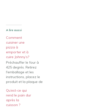
A lire aussi
Comment
cuisiner une
pizza à
emporter et à
cuire Johnny’s?
Préchauffer le four à
425 degrés. Retirez
l'emballage et les
instructions, placez le
produit et la plaque de
cuisson qui
Qu’est-ce qui
l'accompagne sur la grille
rend le pain dur
centrale du four. Vérifier
après la
le produit après 10
cuisson ?
minutes. Si de grosses