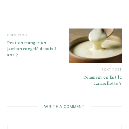
6 grammes. L'un des
coupables…
PREV POST
Peut-on manger un
jambon congelé depuis 1
ans ?
NEXT POST
Comment on fait la
cancoillotte ?
WRITE A COMMENT