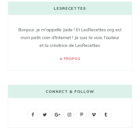
LESRECETTES
Bonjour, je m'appelle Jade ! Et LesRecettes.org est
mon petit coin d'Internet ! Je suis la voix, l'auteur
et la créatrice de LesRecettes.
A PROPOS
CONNECT & FOLLOW
F
T
G
I
P
V
T
a
w
o
n
i
i
u
c
i
o
s
n
m
m