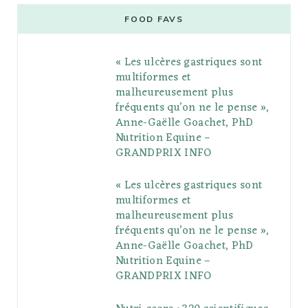
e
t
g
t
t
e
b
FOOD FAVS
b
t
l
a
e
o
l
« Les ulcères gastriques sont
o
e
e
g
r
r
multiformes et
o
r
P
r
e
malheureusement plus
fréquents qu’on ne le pense »,
k
l
a
s
Anne-Gaëlle Goachet, PhD
u
m
t
Nutrition Equine –
GRANDPRIX INFO
s
« Les ulcères gastriques sont
multiformes et
malheureusement plus
fréquents qu’on ne le pense »,
Anne-Gaëlle Goachet, PhD
Nutrition Equine –
GRANDPRIX INFO