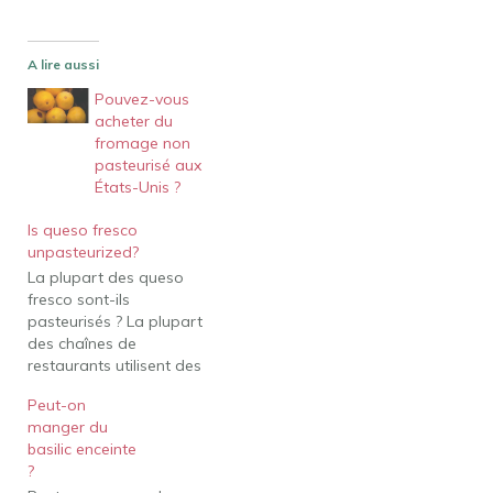
A lire aussi
Pouvez-vous
acheter du
fromage non
pasteurisé aux
États-Unis ?
Is queso fresco
unpasteurized?
La plupart des queso
fresco sont-ils
pasteurisés ? La plupart
des chaînes de
restaurants utilisent des
fromages pasteurisés,
Peut-on
qu'il s'agisse de queso
manger du
fresco, de queso de
basilic enceinte
Oaxaca (le fromage qui
?
ressemble un peu à une