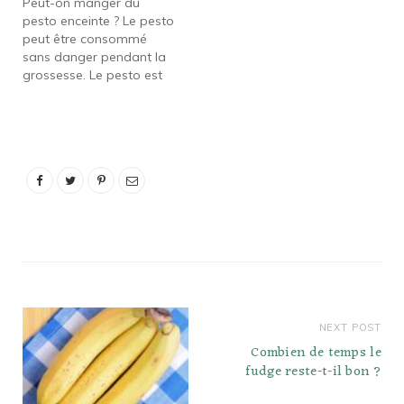
Peut-on manger du
boule de mozzarella) ou
pesto enceinte ? Le pesto
de panela (le fromage un
peut être consommé
peu plus dur qui est
sans danger pendant la
souvent…
grossesse. Le pesto est
généralement préparé
avec des pignons de pin,
de l'huile d'olive, du
basilic et de l'ail, qui
peuvent tous être
consommés sans danger
pendant la grossesse. Il
contient aussi parfois du
parmesan…
NEXT POST
Combien de temps le
fudge reste-t-il bon ?