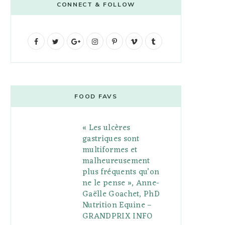
CONNECT & FOLLOW
F
T
G
I
P
V
T
a
w
o
n
i
i
u
c
i
o
s
n
m
m
e
t
g
t
t
e
b
FOOD FAVS
b
t
l
a
e
o
l
« Les ulcères
o
e
e
g
r
r
gastriques sont
o
r
P
r
e
multiformes et
malheureusement
k
l
a
s
plus fréquents qu’on
u
m
t
ne le pense », Anne-
Gaëlle Goachet, PhD
s
Nutrition Equine –
GRANDPRIX INFO