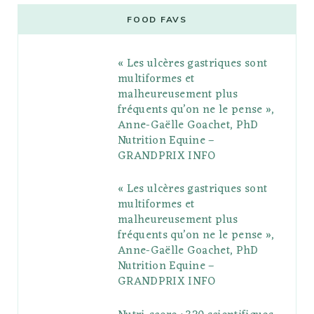
e
t
g
t
t
e
b
FOOD FAVS
b
t
l
a
e
o
l
« Les ulcères gastriques sont
o
e
e
g
r
r
multiformes et
o
r
P
r
e
malheureusement plus
fréquents qu’on ne le pense »,
k
l
a
s
Anne-Gaëlle Goachet, PhD
u
m
t
Nutrition Equine –
GRANDPRIX INFO
s
« Les ulcères gastriques sont
multiformes et
malheureusement plus
fréquents qu’on ne le pense »,
Anne-Gaëlle Goachet, PhD
Nutrition Equine –
GRANDPRIX INFO