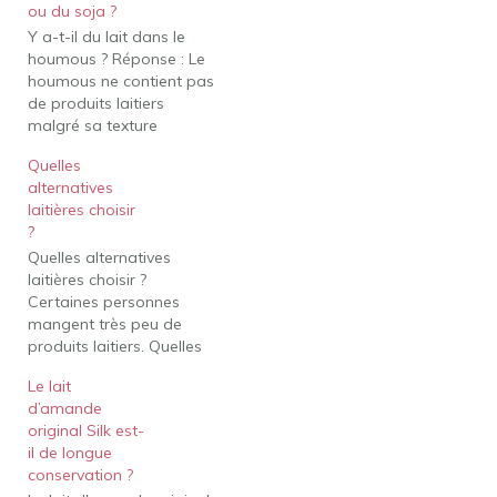
ou du soja ?
Y a-t-il du lait dans le
houmous ? Réponse : Le
houmous ne contient pas
de produits laitiers
malgré sa texture
crémeuse. Les principaux
Quelles
ingrédients du houmous
alternatives
sont les pois chiches
laitières choisir
(garbanzo), le tahini
?
(sésame) et l'huile. Vous
Quelles alternatives
trouverez également de
laitières choisir ?
l'ail, du sel et du jus de
Certaines personnes
citron dans…
mangent très peu de
produits laitiers. Quelles
alternatives choisir pour
Le lait
combler ses besoins en
d’amande
calcium et en vitamine D
original Silk est-
? substituts
il de longue
alimentairesCertaines
conservation ?
personnes mangent très