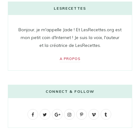
LESRECETTES
Bonjour, je m'appelle Jade ! Et LesRecettes.org est
mon petit coin d'Internet ! Je suis la voix, l'auteur
et la créatrice de LesRecettes.
A PROPOS
CONNECT & FOLLOW
F
T
G
I
P
V
T
a
w
o
n
i
i
u
c
i
o
s
n
m
m