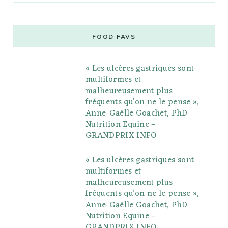
c
i
o
s
n
m
m
e
t
g
t
t
e
b
FOOD FAVS
b
t
l
a
e
o
l
« Les ulcères gastriques sont
o
e
e
g
r
r
multiformes et
o
r
P
r
e
malheureusement plus
fréquents qu’on ne le pense »,
k
l
a
s
Anne-Gaëlle Goachet, PhD
u
m
t
Nutrition Equine –
GRANDPRIX INFO
s
« Les ulcères gastriques sont
multiformes et
malheureusement plus
fréquents qu’on ne le pense »,
Anne-Gaëlle Goachet, PhD
Nutrition Equine –
GRANDPRIX INFO