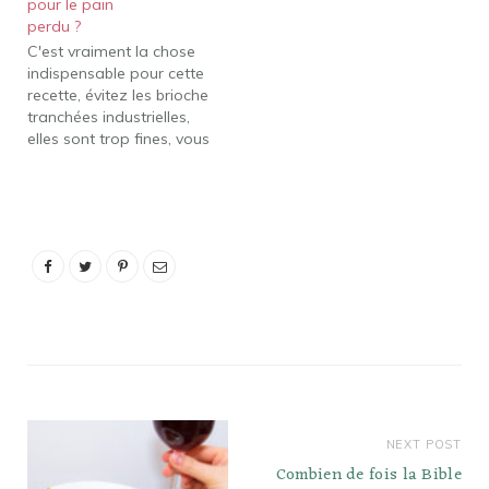
pour le pain
précisément sous
perdu ?
l'appellation de « pain
C'est vraiment la chose
crotté » ou « pain ferré »
indispensable pour cette
dans le Nord de la
recette, évitez les brioche
France. Mais encore,
tranchées industrielles,
Qu'est-ce…
elles sont trop fines, vous
n'aurez pas ce résultat,
gourmand et généreux.
N'hésitez pas à préparer
votre pain perdu à
l'avance. Ainsi, Est-ce
qu'on peut faire du pain
perdu avec du pain frais
? Évitez d'utiliser du…
NEXT POST
Combien de fois la Bible