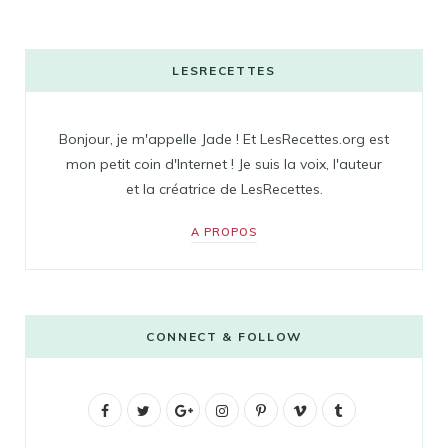
LESRECETTES
Bonjour, je m'appelle Jade ! Et LesRecettes.org est
mon petit coin d'Internet ! Je suis la voix, l'auteur
et la créatrice de LesRecettes.
A PROPOS
CONNECT & FOLLOW
F
T
G
I
P
V
T
a
w
o
n
i
i
u