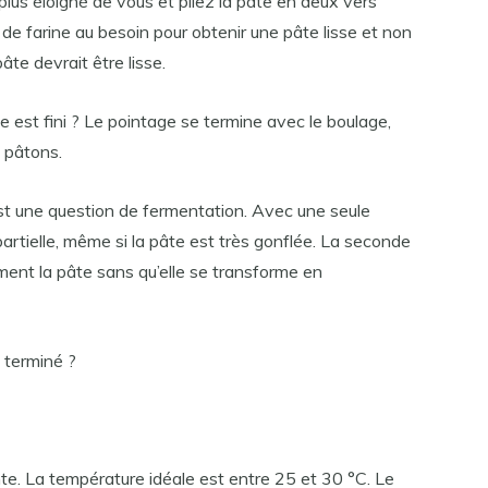
 plus éloigné de vous et pliez la pâte en deux vers
e farine au besoin pour obtenir une pâte lisse et non
âte devrait être lisse.
e est fini ? Le pointage se termine avec le boulage,
 pâtons.
est une question de fermentation. Avec une seule
artielle, même si la pâte est très gonflée. La seconde
ent la pâte sans qu’elle se transforme en
 terminé ?
te. La température idéale est entre 25 et 30 °C. Le