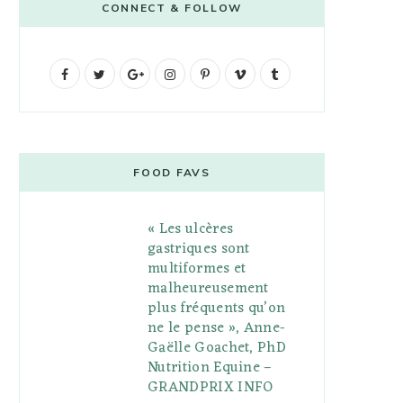
CONNECT & FOLLOW
F
T
G
I
P
V
T
a
w
o
n
i
i
u
c
i
o
s
n
m
m
e
t
g
t
t
e
b
FOOD FAVS
b
t
l
a
e
o
l
« Les ulcères
o
e
e
g
r
r
gastriques sont
o
r
P
r
e
multiformes et
malheureusement
k
l
a
s
plus fréquents qu’on
u
m
t
ne le pense », Anne-
Gaëlle Goachet, PhD
s
Nutrition Equine –
GRANDPRIX INFO