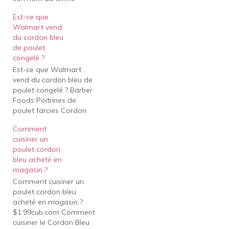
français pour ruban bleu
Est-ce que
(désignant l'excellence),
Walmart vend
ce plat vient en fait de
du cordon bleu
Suisse. La base de ce
de poulet
plat, le poulet pané est
congelé ?
communément connu
Est-ce que Walmart
dans le monde sous le…
vend du cordon bleu de
poulet congelé ? Barber
Foods Poitrines de
poulet farcies Cordon
Bleu, 2 pièces (congelées)
Comment
- Walmart.com. Qui
cuisiner un
fabrique le Cordon Bleu
poulet cordon
surgelé ? Aliments de
bleu acheté en
barbier Peut-on acheter
magasin ?
du poulet cordon bleu ?
Comment cuisiner un
Le Poulet Cordon Bleu
poulet cordon bleu
est idéal pour un
acheté en magasin ?
déjeuner…
$1.99cub.com Comment
cuisiner le Cordon Bleu