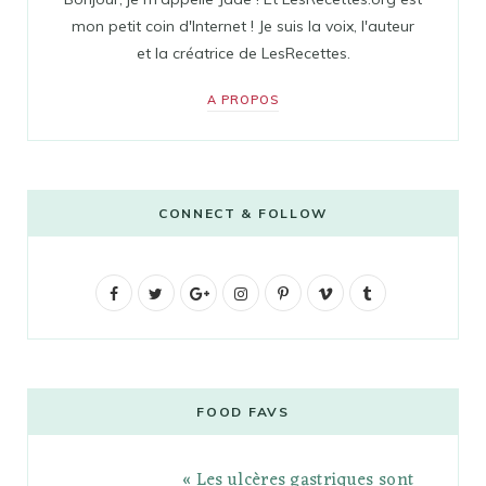
mon petit coin d'Internet ! Je suis la voix, l'auteur
et la créatrice de LesRecettes.
A PROPOS
CONNECT & FOLLOW
F
T
G
I
P
V
T
a
w
o
n
i
i
u
c
i
o
s
n
m
m
e
t
g
t
t
e
b
FOOD FAVS
b
t
l
a
e
o
l
« Les ulcères gastriques sont
o
e
e
g
r
r