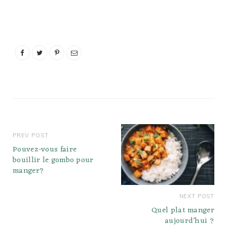
surgelé ? Four
conventionnel
Préchauffer le four à 350
F. Retirer les poitrines
congelées du sachet et
les déposer sur une
plaque à pâtisserie. Cuire
au four préchauffé
pendant au moins 25
minutes Walmart…
PREV POST
Pouvez-vous faire
bouillir le gombo pour
manger?
NEXT POST
Quel plat manger
aujourd’hui ?