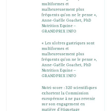
multiformes et
o
r
P
r
e
malheureusement plus
fréquents qu’on ne le pense »,
k
l
a
s
Anne-Gaëlle Goachet, PhD
u
m
t
Nutrition Equine –
GRANDPRIX INFO
s
« Les ulcères gastriques sont
multiformes et
malheureusement plus
fréquents qu’on ne le pense »,
Anne-Gaëlle Goachet, PhD
Nutrition Equine –
GRANDPRIX INFO
Nutri-score : 320 scientifiques
exhortent la Commission
européenne à ne pas revenir
sur son engagement en
matière d’étiquetage