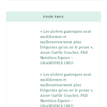
c
i
o
s
n
m
m
e
t
g
t
t
e
b
FOOD FAVS
b
t
l
a
e
o
l
« Les ulcères gastriques sont
o
e
e
g
r
r
multiformes et
o
r
P
r
e
malheureusement plus
fréquents qu’on ne le pense »,
k
l
a
s
Anne-Gaëlle Goachet, PhD
u
m
t
Nutrition Equine –
GRANDPRIX INFO
s
« Les ulcères gastriques sont
multiformes et
malheureusement plus
fréquents qu’on ne le pense »,
Anne-Gaëlle Goachet, PhD
Nutrition Equine –
GRANDPRIX INFO