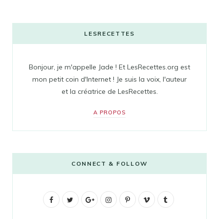
LESRECETTES
Bonjour, je m'appelle Jade ! Et LesRecettes.org est
mon petit coin d'Internet ! Je suis la voix, l'auteur
et la créatrice de LesRecettes.
A PROPOS
CONNECT & FOLLOW
F
T
G
I
P
V
T
a
w
o
n
i
i
u