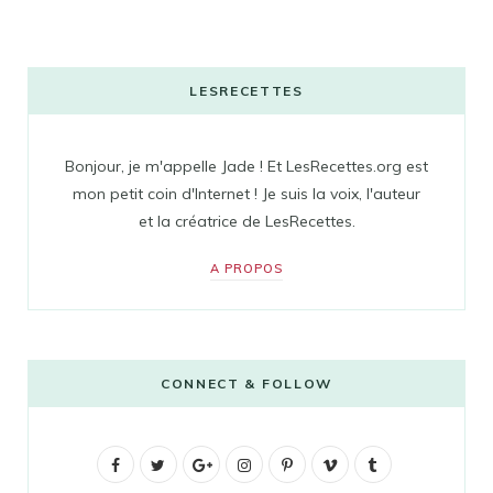
LESRECETTES
Bonjour, je m'appelle Jade ! Et LesRecettes.org est
mon petit coin d'Internet ! Je suis la voix, l'auteur
et la créatrice de LesRecettes.
A PROPOS
CONNECT & FOLLOW
F
T
G
I
P
V
T