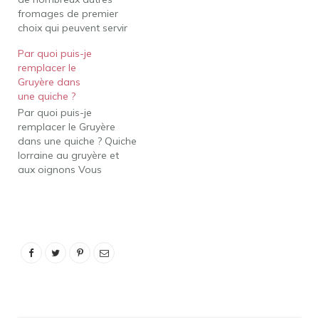
fromages de premier
vous pouvez envisager
choix qui peuvent servir
le…
de bons substituts au
Par quoi puis-je
fromage Gruyxère. Selon
remplacer le
que vous faites fondre
Gruyère dans
du fromage ou que vous
une quiche ?
ajoutez plus de variété à
Par quoi puis-je
votre planche de
remplacer le Gruyère
charcuterie, vous pouvez
dans une quiche ? Quiche
envisager le Beaufort, le…
lorraine au gruyère et
aux oignons Vous
pouvez remplacer le
gruyère par de
l'emmental ou du
fromage suisse si vous le
souhaitez. Quel fromage
est le meilleur pour la
quiche? Fromage :
Certains favoris incluent
le fromage feta, le…