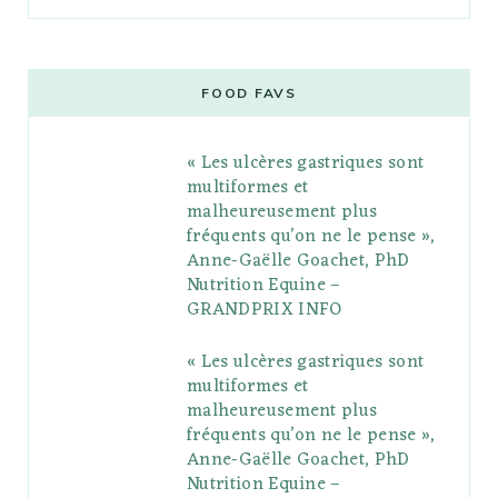
a
w
o
n
i
i
u
c
i
o
s
n
m
m
e
t
g
t
t
e
b
FOOD FAVS
b
t
l
a
e
o
l
« Les ulcères gastriques sont
o
e
e
g
r
r
multiformes et
o
r
P
r
e
malheureusement plus
fréquents qu’on ne le pense »,
k
l
a
s
Anne-Gaëlle Goachet, PhD
u
m
t
Nutrition Equine –
GRANDPRIX INFO
s
« Les ulcères gastriques sont
multiformes et
malheureusement plus
fréquents qu’on ne le pense »,
Anne-Gaëlle Goachet, PhD
Nutrition Equine –