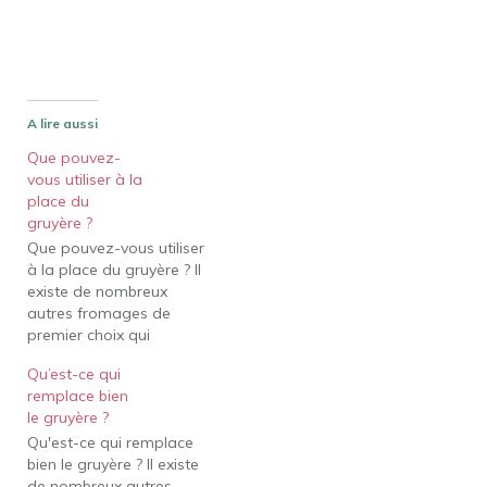
A lire aussi
Que pouvez-
vous utiliser à la
place du
gruyère ?
Que pouvez-vous utiliser
à la place du gruyère ? Il
existe de nombreux
autres fromages de
premier choix qui
peuvent servir de bons
Qu’est-ce qui
substituts au fromage
remplace bien
Gruyxère. Selon que vous
le gruyère ?
faites fondre du fromage
Qu'est-ce qui remplace
ou que vous ajoutez plus
bien le gruyère ? Il existe
de variété à votre
de nombreux autres
planche de charcuterie,