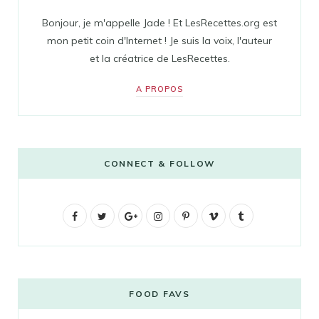
Bonjour, je m'appelle Jade ! Et LesRecettes.org est
mon petit coin d'Internet ! Je suis la voix, l'auteur
et la créatrice de LesRecettes.
A PROPOS
CONNECT & FOLLOW
F
T
G
I
P
V
T
a
w
o
n
i
i
u
c
i
o
s
n
m
m
e
t
g
t
t
e
b
FOOD FAVS
b
t
l
a
e
o
l