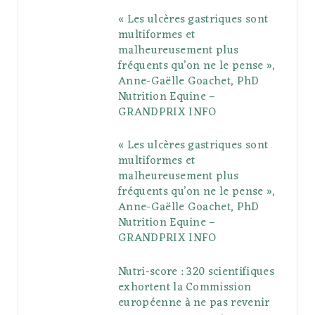
« Les ulcères gastriques sont
o
e
e
g
r
r
multiformes et
o
r
P
r
e
malheureusement plus
fréquents qu’on ne le pense »,
k
l
a
s
Anne-Gaëlle Goachet, PhD
u
m
t
Nutrition Equine –
GRANDPRIX INFO
s
« Les ulcères gastriques sont
multiformes et
malheureusement plus
fréquents qu’on ne le pense »,
Anne-Gaëlle Goachet, PhD
Nutrition Equine –
GRANDPRIX INFO
Nutri-score : 320 scientifiques
exhortent la Commission
européenne à ne pas revenir