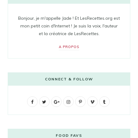
Bonjour, je m'appelle Jade ! Et LesRecettes.org est
mon petit coin d'Internet ! Je suis la voix, l'auteur
et la créatrice de LesRecettes.
A PROPOS
CONNECT & FOLLOW
F
T
G
I
P
V
T
a
w
o
n
i
i
u
c
i
o
s
n
m
m
e
t
g
t
t
e
b
FOOD FAVS