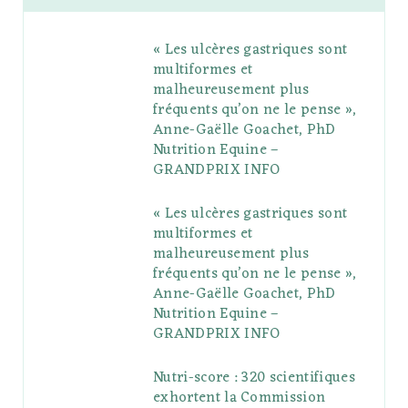
b
t
l
a
e
o
l
« Les ulcères gastriques sont
o
e
e
g
r
r
multiformes et
o
r
P
r
e
malheureusement plus
fréquents qu’on ne le pense »,
k
l
a
s
Anne-Gaëlle Goachet, PhD
u
m
t
Nutrition Equine –
GRANDPRIX INFO
s
« Les ulcères gastriques sont
multiformes et
malheureusement plus
fréquents qu’on ne le pense »,
Anne-Gaëlle Goachet, PhD
Nutrition Equine –
GRANDPRIX INFO
Nutri-score : 320 scientifiques
exhortent la Commission