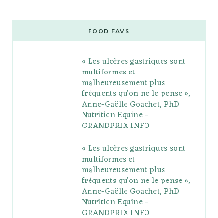
c
i
o
s
n
m
m
e
t
g
t
t
e
b
FOOD FAVS
b
t
l
a
e
o
l
« Les ulcères gastriques sont
o
e
e
g
r
r
multiformes et
o
r
P
r
e
malheureusement plus
fréquents qu’on ne le pense »,
k
l
a
s
Anne-Gaëlle Goachet, PhD
u
m
t
Nutrition Equine –
GRANDPRIX INFO
s
« Les ulcères gastriques sont
multiformes et
malheureusement plus
fréquents qu’on ne le pense »,
Anne-Gaëlle Goachet, PhD
Nutrition Equine –
GRANDPRIX INFO