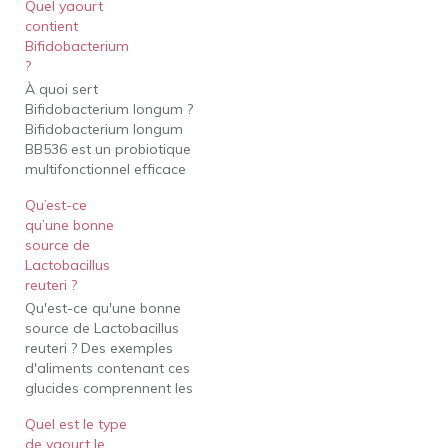
Quel yaourt
contient
Bifidobacterium
?
À quoi sert
Bifidobacterium longum ?
Bifidobacterium longum
BB536 est un probiotique
multifonctionnel efficace
pour soulager les
Qu’est-ce
maladies gastro-
qu’une bonne
intestinales,
source de
immunologiques et
Lactobacillus
infectieuses. Les preuves
reuteri ?
existantes impliquent que
Qu'est-ce qu'une bonne
les effets
source de Lactobacillus
multifonctionnels du
reuteri ? Des exemples
BB536 sont attribués à
d'aliments contenant ces
sa capacité à stabiliser le
glucides comprennent les
microbiote intestinal et à
ignames, les haricots et
améliorer
Quel est le type
les artichauts. Il est
l'environnement
de yaourt le
possible que L. reuteri