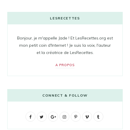
LESRECETTES
Bonjour, je m'appelle Jade ! Et LesRecettes.org est
mon petit coin d'Internet ! Je suis la voix, l'auteur
et la créatrice de LesRecettes.
A PROPOS
CONNECT & FOLLOW
F
T
G
I
P
V
T
a
w
o
n
i
i
u