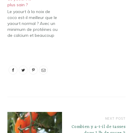
intestinal. Quels
plus sain ?
vive dans l'intestin
probiotiques ont…
Le yaourt à la noix de
humain s'il est pris
coco est-il meilleur que le
comme probiotique et
yaourt normal ? Avec un
qu'un régime alimentaire
minimum de protéines ou
contenant les types
de calcium et beaucoup
d'aliments qui l'aident à
plus de matières grasses
se développer…
que le yaourt à base de
produits laitiers, le yaourt
à la noix de coco est très
différent sur le plan
nutritionnel…
NEXT POST
Combien y a-t-il de tasses