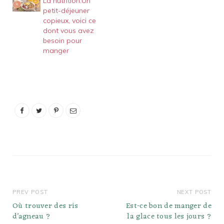
La nutrition.Un
Nouilles chaudes et
petit-déjeuner
sèches (règānmiàn, 热干
copieux, voici ce
面) ... Jianbing (jiānbing, 煎
dont vous avez
饼) ... "Thé de farine" ou
besoin pour
bouillie de millet à la pâte
manger
de sésame…
PREV POST
NEXT POST
Où trouver des ris
Est-ce bon de manger de
d’agneau ?
la glace tous les jours ?