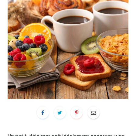
Un
petit
–
déjeuner
doit idéalement apporter : une