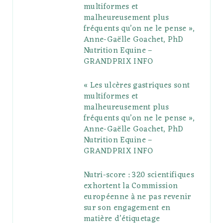
multiformes et
o
r
P
r
e
malheureusement plus
fréquents qu’on ne le pense »,
k
l
a
s
Anne-Gaëlle Goachet, PhD
u
m
t
Nutrition Equine –
GRANDPRIX INFO
s
« Les ulcères gastriques sont
multiformes et
malheureusement plus
fréquents qu’on ne le pense »,
Anne-Gaëlle Goachet, PhD
Nutrition Equine –
GRANDPRIX INFO
Nutri-score : 320 scientifiques
exhortent la Commission
européenne à ne pas revenir
sur son engagement en
matière d’étiquetage