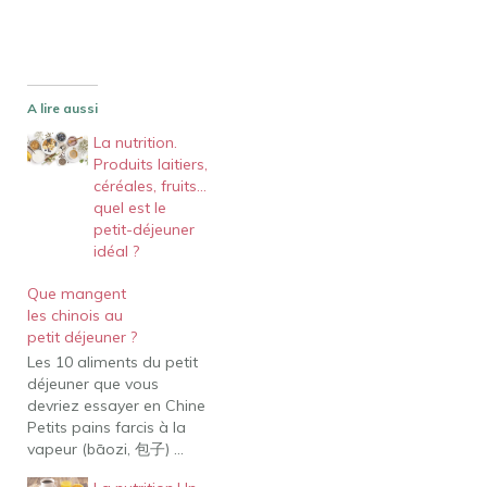
A lire aussi
La nutrition.
Produits laitiers,
céréales, fruits…
quel est le
petit-déjeuner
idéal ?
Que mangent
les chinois au
petit déjeuner ?
Les 10 aliments du petit
déjeuner que vous
devriez essayer en Chine
Petits pains farcis à la
vapeur (bāozi, 包子) ...
Congee (zhōu, 粥) ... < /li>