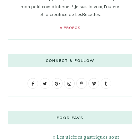
mon petit coin d'Internet ! Je suis la voix, l'auteur
et la créatrice de LesRecettes.
A PROPOS
CONNECT & FOLLOW
F
T
G
I
P
V
T
a
w
o
n
i
i
u
c
i
o
s
n
m
m
e
t
g
t
t
e
b
FOOD FAVS
b
t
l
a
e
o
l
« Les ulcères gastriques sont
o
e
e
g
r
r